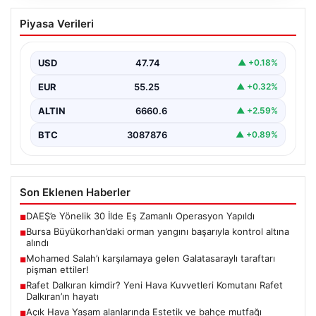
Bursa Büyükorhan’daki orman yangını
Piyasa Verileri
başarıyla kontrol altına alındı
Bursa’nın Büyükorhan ilçesine bağlı Kınık Mahallesi’nde
geçtiğimiz saatlerde meydana gelen büyük orman
USD
47.74
▲ +0.18%
yangını, yerel…
EUR
55.25
▲ +0.32%
ALTIN
6660.6
▲ +2.59%
BTC
3087876
▲ +0.89%
Son Eklenen Haberler
DAEŞ’e Yönelik 30 İlde Eş Zamanlı Operasyon Yapıldı
■
Bursa Büyükorhan’daki orman yangını başarıyla kontrol altına
■
alındı
Mohamed Salah’ı karşılamaya gelen Galatasaraylı taraftarı
■
pişman ettiler!
Rafet Dalkıran kimdir? Yeni Hava Kuvvetleri Komutanı Rafet
■
Dalkıran’ın hayatı
Açık Hava Yaşam alanlarında Estetik ve bahçe mutfağı
■