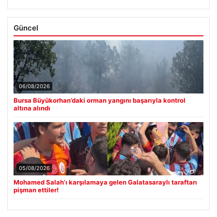
Güncel
06/08/2026
Bursa Büyükorhan’daki orman yangını başarıyla kontrol
altına alındı
05/08/2026
Mohamed Salah’ı karşılamaya gelen Galatasaraylı taraftarı
pişman ettiler!