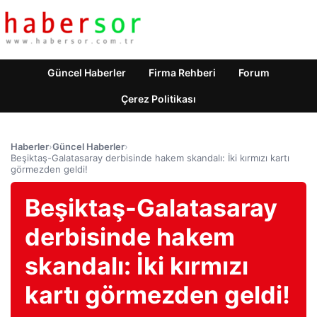
Güncel Haberler
Firma Rehberi
Forum
Çerez Politikası
Haberler
›
Güncel Haberler
›
Beşiktaş-Galatasaray derbisinde hakem skandalı: İki kırmızı kartı
görmezden geldi!
Beşiktaş-Galatasaray
derbisinde hakem
skandalı: İki kırmızı
kartı görmezden geldi!