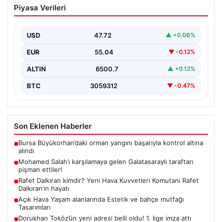
Piyasa Verileri
Galatasaraylı taraftarı pişman ettiler!
USD
47.72
▲ +0.06%
EUR
55.04
▼ -0.12%
ALTIN
6500.7
▲ +0.12%
BTC
3059312
▼ -0.47%
Son Eklenen Haberler
Bursa Büyükorhan’daki orman yangını başarıyla kontrol altına
■
alındı
Mohamed Salah’ı karşılamaya gelen Galatasaraylı taraftarı
■
pişman ettiler!
Rafet Dalkıran kimdir? Yeni Hava Kuvvetleri Komutanı Rafet
■
Dalkıran’ın hayatı
Açık Hava Yaşam alanlarında Estetik ve bahçe mutfağı
■
Tasarımları
Dorukhan Toköz’ün yeni adresi belli oldu! 1. lige imza attı
■