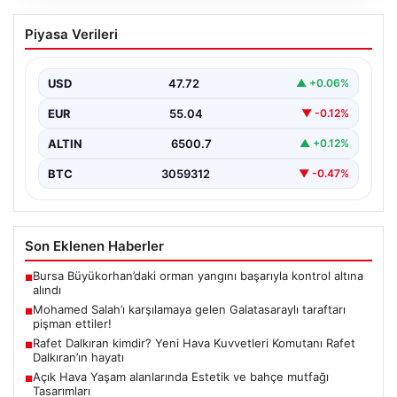
Mohamed Salah’ı karşılamaya gelen
Piyasa Verileri
Galatasaraylı taraftarı pişman ettiler!
USD
47.72
▲ +0.06%
EUR
55.04
▼ -0.12%
ALTIN
6500.7
▲ +0.12%
BTC
3059312
▼ -0.47%
Son Eklenen Haberler
Bursa Büyükorhan’daki orman yangını başarıyla kontrol altına
■
alındı
Mohamed Salah’ı karşılamaya gelen Galatasaraylı taraftarı
■
pişman ettiler!
Rafet Dalkıran kimdir? Yeni Hava Kuvvetleri Komutanı Rafet
■
Dalkıran’ın hayatı
Açık Hava Yaşam alanlarında Estetik ve bahçe mutfağı
■
Tasarımları