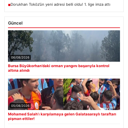
Dorukhan Toköz’ün yeni adresi belli oldu! 1. lige imza attı
■
Güncel
06/08/2026
Bursa Büyükorhan’daki orman yangını başarıyla kontrol
altına alındı
05/08/2026
Mohamed Salah’ı karşılamaya gelen Galatasaraylı taraftarı
pişman ettiler!