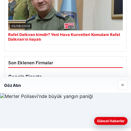
05/08/2026
Rafet Dalkıran kimdir? Yeni Hava Kuvvetleri Komutanı Rafet
Dalkıran’ın hayatı
Son Eklenen Firmalar
×
Göz Atın
Web sitemizi nasıl kullandığınızı daha iyi anlayabilmek,
Güncel Haberler
deneyiminizi kişiselleştirmek ve geliştirmek amacıyla çerezler