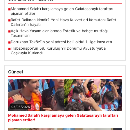
Mohamed Salah’ı karşılamaya gelen Galatasaraylı taraftarı
■
pişman ettiler!
Rafet Dalkıran kimdir? Yeni Hava Kuvvetleri Komutanı Rafet
■
Dalkıran’ın hayatı
Açık Hava Yaşam alanlarında Estetik ve bahçe mutfağı
■
Tasarımları
Dorukhan Toköz’ün yeni adresi belli oldu! 1. lige imza attı
■
Trabzonspor’un 59. Kuruluş Yıl Dönümü Avusturya’da
■
Coşkuyla Kutlandı
Güncel
05/08/2026
Mohamed Salah’ı karşılamaya gelen Galatasaraylı taraftarı
pişman ettiler!