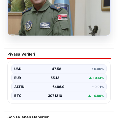
05.08.2026
Rafet Dalkıran kimdir? Yeni Hava
Piyasa Verileri
Kuvvetleri Komutanı Rafet Dalkıran’ın
hayatı
USD
47.58
• 0.00%
EUR
55.13
▲ +0.14%
ALTIN
6496.9
• 0.01%
BTC
3071316
▲ +0.89%
Son Eklenen Haberler