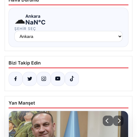
☁
Ankara
NaN°C
ŞEHIR SEÇ
Bizi Takip Edin
Yan Manşet