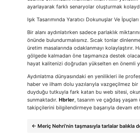
ayarlayarak farklı senaryolar oluşturmak kolaydı
Işık Tasarımında Yaratıcı Dokunuşlar Ve İpuçları
Bir alanı aydınlatırken sadece parlaklık miktarın
önünde bulundurmalısınız. Sıcak tonlar dinlenm
üretim masalarında odaklanmayı kolaylaştırır. Ha
gölgede kalmadan öne taşımanıza destek olacakt
hayat kalitenizi doğrudan yükselten en önemli ya
Aydınlatma dünyasındaki en yenilikleri ile profe
haber ve ilham dolu yazılarıyla vazgeçilmez bir k
duyduğu tutkuyla fark katan bu web sitesi, okur
sunmaktadır.
Hbrler
, tasarım ve çağdaş yaşam ü
takipçilerini bilgilendirmeye başarıyla devam et
← Meriç Nehri’nin taşmasıyla tarlalar balıkla 