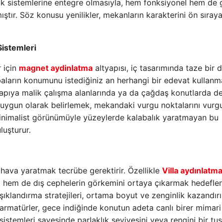
ık sistemlerine entegre olmasıyla, hem fonksiyonel hem de 
tır. Söz konusu yenilikler, mekanların karakterini ön sıray
istemleri
r için
magnet aydinlatma
altyapısı, iç tasarımında taze bir
mbaların konumunu istediğiniz an herhangi bir edevat kullan
k yapıya malik çalışma alanlarında ya da çağdaş konutlarda d
ca uygun olarak belirlemek, mekandaki vurgu noktalarını vur
Minimalist görünümüyle yüzeylerde kalabalık yaratmayan bu
luşturur.
hava yaratmak tecrübe gerektirir. Özellikle
Villa aydınlatm
ni hem de dış cephelerin görkemini ortaya çıkarmak hedeflen
şıklandırma stratejileri, ortama boyut ve zenginlik kazandırı
armatürler, gece indiğinde konutun adeta canlı birer mimari
sistemleri sayesinde parlaklık seviyesini veya rengini bir tuş