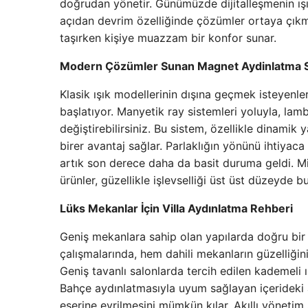
doğrudan yönetir. Günümüzde dijitalleşmenin ış
açıdan devrim özelliğinde çözümler ortaya çıkmış
taşırken kişiye muazzam bir konfor sunar.
Modern Çözümler Sunan Magnet Aydinlatma S
Klasik ışık modellerinin dışına geçmek isteyenle
başlatıyor. Manyetik ray sistemleri yoluyla, la
değiştirebilirsiniz. Bu sistem, özellikle dinami
birer avantaj sağlar. Parlaklığın yönünü ihtiya
artık son derece daha da basit duruma geldi. 
ürünler, güzellikle işlevselliği üst üst düzeyde bu
Lüks Mekanlar İçin Villa Aydınlatma Rehberi
Geniş mekanlara sahip olan yapılarda doğru bir 
çalışmalarında, hem dahili mekanların güzelliği
Geniş tavanlı salonlarda tercih edilen kademeli ı
Bahçe aydınlatmasıyla uyum sağlayan içerideki 
eserine evrilmesini mümkün kılar. Akıllı yönetim 