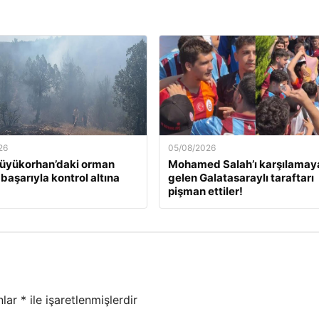
26
05/08/2026
Büyükorhan’daki orman
Mohamed Salah’ı karşılamay
başarıyla kontrol altına
gelen Galatasaraylı taraftarı
pişman ettiler!
nlar
*
ile işaretlenmişlerdir