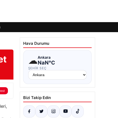
ı
Hava Durumu
et
☁
Ankara
NaN°C
ŞEHIR SEÇ
rest
Bizi Takip Edin
eri,