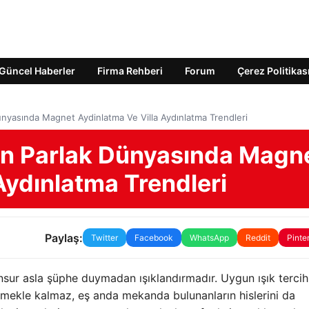
Güncel Haberler
Firma Rehberi
Forum
Çerez Politikas
nyasında Magnet Aydinlatma Ve Villa Aydınlatma Trendleri
n Parlak Dünyasında Magn
Aydınlatma Trendleri
Paylaş:
Twitter
Facebook
WhatsApp
Reddit
Pinte
nsur asla şüphe duymadan ışıklandırmadır. Uygun ışık tercihl
rmekle kalmaz, eş anda mekanda bulunanların hislerini da