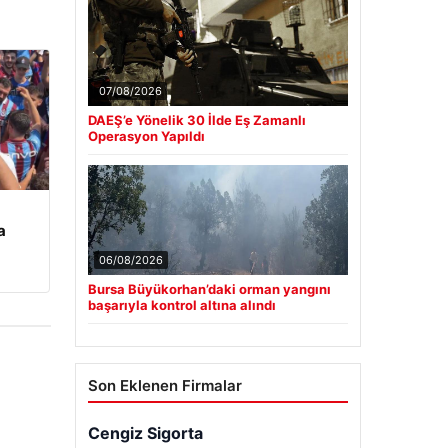
07/08/2026
DAEŞ’e Yönelik 30 İlde Eş Zamanlı
Operasyon Yapıldı
a
06/08/2026
Bursa Büyükorhan’daki orman yangını
başarıyla kontrol altına alındı
Son Eklenen Firmalar
Cengiz Sigorta