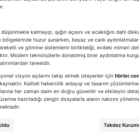
r.
ı düşünmekle kalmayıp, ışığın açısını ve sıcaklığını dahi dikk
e bölgelerinde huzur sunarken, beyaz ve canlı aydınlatmalar
reketli ve gömme sistemlerin birlikteliği, evdeki mimari det
ır. Modern teknolojilerle donatılmış birer aydınlatma kurg
tırımlardan tanesidir.
syonel vizyon açılarını takip etmek isteyenler için
hbrler.co
aynaktır. Kaliteli habercilik anlayışı ve tasarım çözümlerine
larına her zaman daim en doğru güvenilir ve etkileyici detay
zerine hazırladığı zengin dosyalarla alanın nabzını yönetm
mektedir.
doldu
Tekdez Kurum