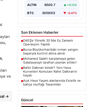
gelen büyük orman yangını,
yerel…
ALTIN
6500.7
▲ +0.12%
BTC
3059312
▼ -0.47%
at
Son Eklenen Haberler
ayları
DAEŞ’e Yönelik 30 İlde Eş Zamanlı
■
usu,
Operasyon Yapıldı
Bursa Büyükorhan’daki orman yangını
■
başarıyla kontrol altına alındı
m
,
Mohamed Salah’ı karşılamaya gelen
■
Galatasaraylı taraftarı pişman ettiler!
Rafet Dalkıran kimdir? Yeni Hava
■
ları
Kuvvetleri Komutanı Rafet Dalkıran’ın
hayatı
eye ve
Açık Hava Yaşam alanlarında Estetik ve
■
bahçe mutfağı Tasarımları
sal →
Güncel