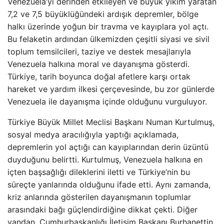
Venezuela’yı derinden etkileyen ve büyük yıkım yaratan
7,2 ve 7,5 büyüklüğündeki ardışık depremler, bölge
halkı üzerinde yoğun bir travma ve kayıplara yol açtı.
Bu felaketin ardından ülkemizden çeşitli siyasi ve sivil
toplum temsilcileri, taziye ve destek mesajlarıyla
Venezuela halkına moral ve dayanışma gösterdi.
Türkiye, tarih boyunca doğal afetlere karşı ortak
hareket ve yardım ilkesi çerçevesinde, bu zor günlerde
Venezuela ile dayanışma içinde olduğunu vurguluyor.
Türkiye Büyük Millet Meclisi Başkanı Numan Kurtulmuş,
sosyal medya aracılığıyla yaptığı açıklamada,
depremlerin yol açtığı can kayıplarından derin üzüntü
duyduğunu belirtti. Kurtulmuş, Venezuela halkına en
içten başsağlığı dileklerini iletti ve Türkiye’nin bu
süreçte yanlarında olduğunu ifade etti. Aynı zamanda,
kriz anlarında gösterilen dayanışmanın toplumlar
arasındaki bağı güçlendirdiğine dikkat çekti. Diğer
yandan, Cumhurbaşkanlığı İletişim Başkanı Burhanettin