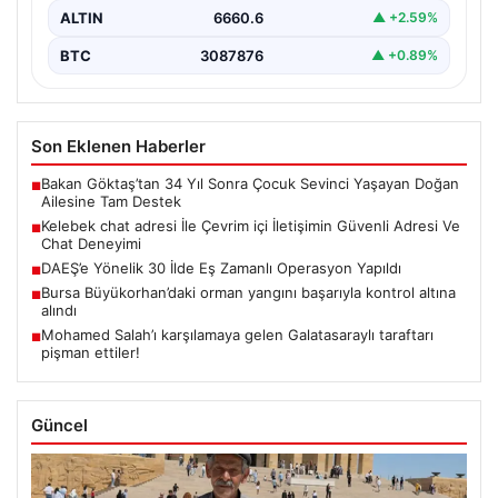
ALTIN
6660.6
▲ +2.59%
BTC
3087876
▲ +0.89%
Son Eklenen Haberler
Bakan Göktaş’tan 34 Yıl Sonra Çocuk Sevinci Yaşayan Doğan
■
Ailesine Tam Destek
Kelebek chat adresi İle Çevrim içi İletişimin Güvenli Adresi Ve
■
Chat Deneyimi
DAEŞ’e Yönelik 30 İlde Eş Zamanlı Operasyon Yapıldı
■
Bursa Büyükorhan’daki orman yangını başarıyla kontrol altına
■
alındı
Mohamed Salah’ı karşılamaya gelen Galatasaraylı taraftarı
■
pişman ettiler!
Güncel