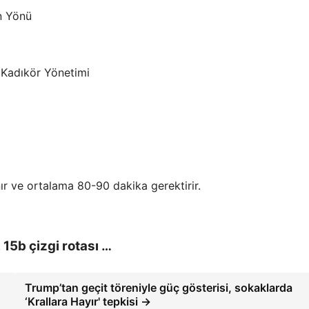
in Yönü
 Kadıkör Yönetimi
ır ve ortalama 80-90 dakika gerektirir.
 15b çizgi rotası …
Trump’tan geçit töreniyle güç gösterisi, sokaklarda
‘Krallara Hayır' tepkisi →