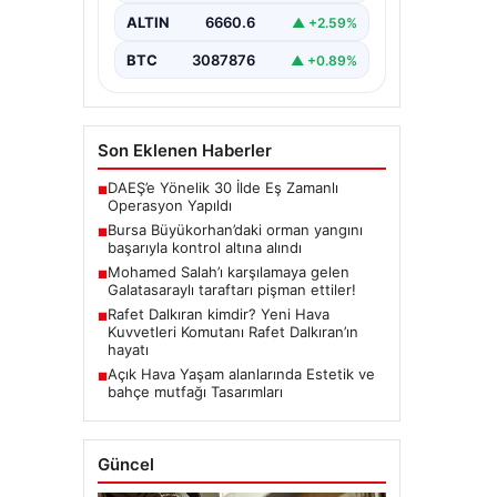
gelen büyük orman yangını,
yerel…
ALTIN
6660.6
▲ +2.59%
BTC
3087876
▲ +0.89%
Son Eklenen Haberler
DAEŞ’e Yönelik 30 İlde Eş Zamanlı
■
Operasyon Yapıldı
Bursa Büyükorhan’daki orman yangını
■
başarıyla kontrol altına alındı
Mohamed Salah’ı karşılamaya gelen
■
Galatasaraylı taraftarı pişman ettiler!
Rafet Dalkıran kimdir? Yeni Hava
■
Kuvvetleri Komutanı Rafet Dalkıran’ın
hayatı
Açık Hava Yaşam alanlarında Estetik ve
■
bahçe mutfağı Tasarımları
Güncel