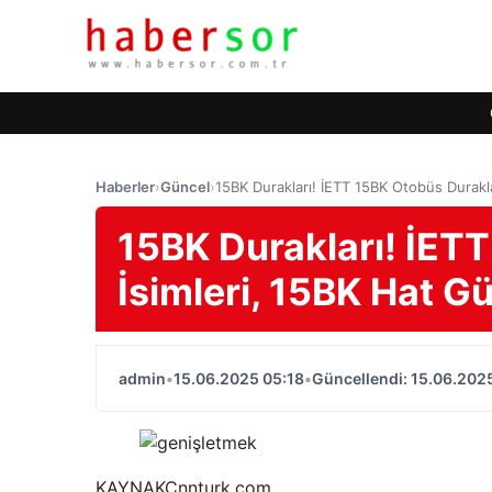
Haberler
›
Güncel
›
15BK Durakları! İETT 15BK Otobüs Durakl
15BK Durakları! İET
İsimleri, 15BK Hat G
admin
•
15.06.2025 05:18
•
Güncellendi: 15.06.202
KAYNAK
Cnnturk.com