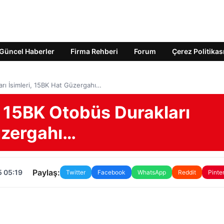
Güncel Haberler
Firma Rehberi
Forum
Çerez Politikas
arı İsimleri, 15BK Hat Güzergahı…
T 15BK Otobüs Durakları
üzergahı…
Paylaş:
5 05:19
Twitter
Facebook
WhatsApp
Reddit
Pinte