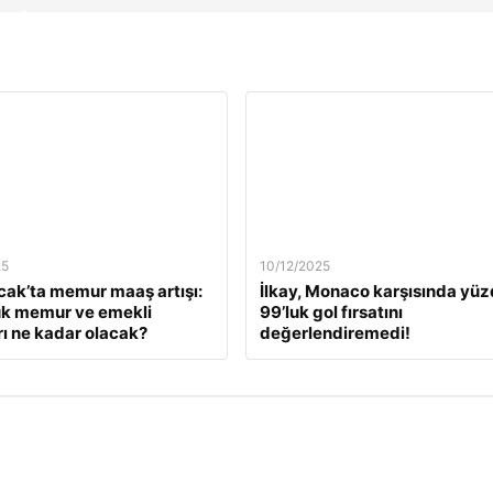
25
10/12/2025
ak’ta memur maaş artışı:
İlkay, Monaco karşısında yü
ük memur ve emekli
99’luk gol fırsatını
ı ne kadar olacak?
değerlendiremedi!