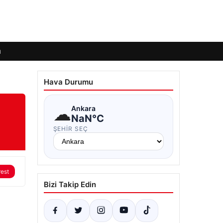
ı
Hava Durumu
☁
Ankara
NaN°C
ŞEHIR SEÇ
rest
Bizi Takip Edin