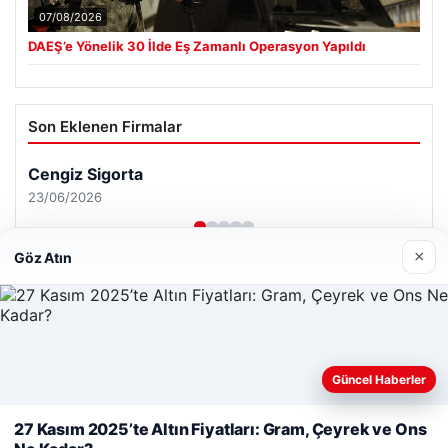
07/08/2026
DAEŞ’e Yönelik 30 İlde Eş Zamanlı Operasyon Yapıldı
Son Eklenen Firmalar
×
Göz Atın
Güncel Haberler
Web sitemizi nasıl kullandığınızı daha iyi anlayabilmek,
deneyiminizi kişiselleştirmek ve geliştirmek amacıyla çerezler
27 Kasım 2025’te Altın Fiyatları: Gram, Çeyrek ve Ons
kullanıyoruz.
Çerez Politikamız