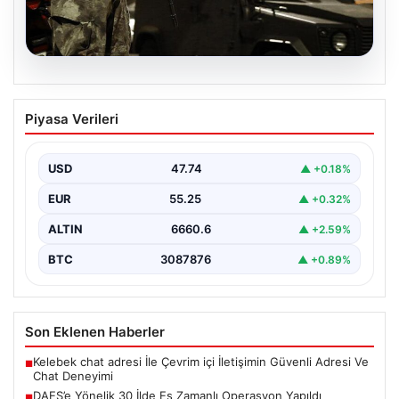
07.08.2026
DAEŞ’e Yönelik 30 İlde Eş Zamanlı
Piyasa Verileri
Operasyon Yapıldı
Türkiye genelinde terör örgütü DAEŞ’e karşı geniş çaplı
bir operasyon düzenlendi. İçişleri Bakanlığı’nın
USD
47.74
▲ +0.18%
koordinasyonunda…
EUR
55.25
▲ +0.32%
ALTIN
6660.6
▲ +2.59%
BTC
3087876
▲ +0.89%
Son Eklenen Haberler
Kelebek chat adresi İle Çevrim içi İletişimin Güvenli Adresi Ve
■
Chat Deneyimi
DAEŞ’e Yönelik 30 İlde Eş Zamanlı Operasyon Yapıldı
■