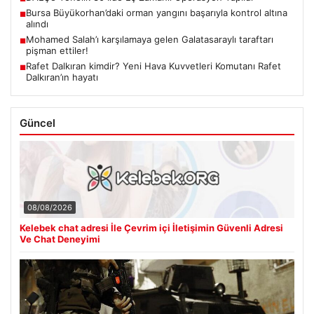
Bursa Büyükorhan’daki orman yangını başarıyla kontrol altına
■
alındı
Mohamed Salah’ı karşılamaya gelen Galatasaraylı taraftarı
■
pişman ettiler!
Rafet Dalkıran kimdir? Yeni Hava Kuvvetleri Komutanı Rafet
■
Dalkıran’ın hayatı
Güncel
08/08/2026
Kelebek chat adresi İle Çevrim içi İletişimin Güvenli Adresi
Ve Chat Deneyimi