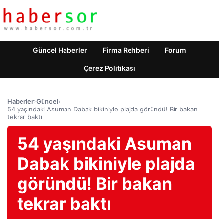
Güncel Haberler
Firma Rehberi
Forum
Çerez Politikası
Haberler
›
Güncel
›
54 yaşındaki Asuman Dabak bikiniyle plajda göründü! Bir bakan
tekrar baktı
54 yaşındaki Asuman
Dabak bikiniyle plajda
göründü! Bir bakan
tekrar baktı