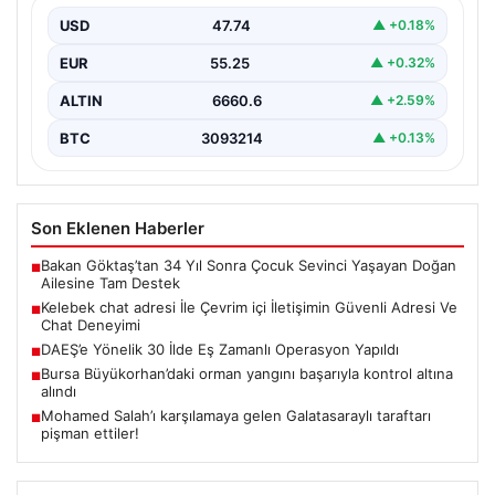
USD
47.74
▲ +0.18%
Sanal çağında kullanıcıların kaliteli bir biçimde irtibat
kurması büyük bir değer taşımaktadır. Halen birçok…
EUR
55.25
▲ +0.32%
ALTIN
6660.6
▲ +2.59%
BTC
3093214
▲ +0.13%
Son Eklenen Haberler
Bakan Göktaş’tan 34 Yıl Sonra Çocuk Sevinci Yaşayan Doğan
■
Ailesine Tam Destek
Kelebek chat adresi İle Çevrim içi İletişimin Güvenli Adresi Ve
■
Chat Deneyimi
DAEŞ’e Yönelik 30 İlde Eş Zamanlı Operasyon Yapıldı
■
Bursa Büyükorhan’daki orman yangını başarıyla kontrol altına
■
alındı
Mohamed Salah’ı karşılamaya gelen Galatasaraylı taraftarı
■
pişman ettiler!