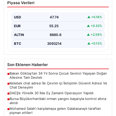
Piyasa Verileri
İletişimin Güvenli Adresi Ve Chat
Deneyimi
USD
47.74
▲ +0.18%
Sanal çağında kullanıcıların kaliteli bir biçimde irtibat
kurması büyük bir değer taşımaktadır. Halen birçok…
EUR
55.25
▲ +0.32%
ALTIN
6660.6
▲ +2.59%
BTC
3093214
▲ +0.13%
Son Eklenen Haberler
Bakan Göktaş’tan 34 Yıl Sonra Çocuk Sevinci Yaşayan Doğan
■
Ailesine Tam Destek
Kelebek chat adresi İle Çevrim içi İletişimin Güvenli Adresi Ve
■
Chat Deneyimi
DAEŞ’e Yönelik 30 İlde Eş Zamanlı Operasyon Yapıldı
■
Bursa Büyükorhan’daki orman yangını başarıyla kontrol altına
■
alındı
Mohamed Salah’ı karşılamaya gelen Galatasaraylı taraftarı
■
pişman ettiler!