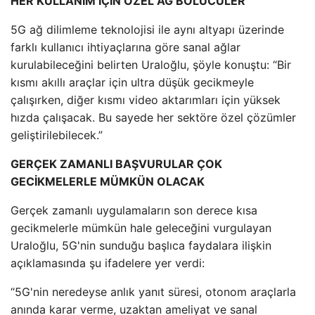
HER KULLANIM İÇİN ÖZEL AĞ BÖLÜCÜLER
5G ağ dilimleme teknolojisi ile aynı altyapı üzerinde
farklı kullanıcı ihtiyaçlarına göre sanal ağlar
kurulabileceğini belirten Uraloğlu, şöyle konuştu: “Bir
kısmı akıllı araçlar için ultra düşük gecikmeyle
çalışırken, diğer kısmı video aktarımları için yüksek
hızda çalışacak. Bu sayede her sektöre özel çözümler
geliştirilebilecek.”
GERÇEK ZAMANLI BAŞVURULAR ÇOK
GECİKMELERLE MÜMKÜN OLACAK
Gerçek zamanlı uygulamaların son derece kısa
gecikmelerle mümkün hale geleceğini vurgulayan
Uraloğlu, 5G'nin sunduğu başlıca faydalara ilişkin
açıklamasında şu ifadelere yer verdi:
“5G'nin neredeyse anlık yanıt süresi, otonom araçlarla
anında karar verme, uzaktan ameliyat ve sanal