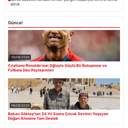
alındı
Güncel
09/08/2026
Cristiano Ronaldo’nun Oğluyla Güçlü Bir Buluşması ve
Futbola Dair Paylaşımları
08/08/2026
Bakan Göktaş’tan 34 Yıl Sonra Çocuk Sevinci Yaşayan
Doğan Ailesine Tam Destek