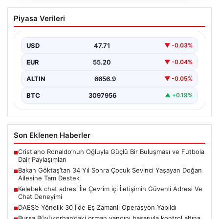
Bakan Göktaş’tan 34 Yıl Sonra Çocuk
Piyasa Verileri
Sevinci Yaşayan Doğan Ailesine Tam
Destek
USD
47.71
▼ -0.03%
Aile ve Sosyal Hizmetler Bakanı Mahinur Özdemir
Göktaş, 34 yıllık bekleyişin ardından tüp bebek…
EUR
55.20
▼ -0.04%
ALTIN
6656.9
▼ -0.05%
BTC
3097956
▲ +0.19%
Son Eklenen Haberler
Cristiano Ronaldo’nun Oğluyla Güçlü Bir Buluşması ve Futbola
■
Dair Paylaşımları
Bakan Göktaş’tan 34 Yıl Sonra Çocuk Sevinci Yaşayan Doğan
■
Ailesine Tam Destek
Kelebek chat adresi İle Çevrim içi İletişimin Güvenli Adresi Ve
■
Chat Deneyimi
DAEŞ’e Yönelik 30 İlde Eş Zamanlı Operasyon Yapıldı
■
Bursa Büyükorhan’daki orman yangını başarıyla kontrol altına
■