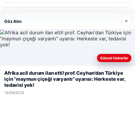
Son Eklenen Firmalar
×
Göz Atın
Hastaş Beton
26/05/2026
Güncel Haberler
Web sitemizi nasıl kullandığınızı daha iyi anlayabilmek,
Afrika acil durum ilan etti! prof. Ceyhan'dan Türkiye
deneyiminizi kişiselleştirmek ve geliştirmek amacıyla çerezler
için “maymun çiçeği varyantı” uyarısı: Herkeste var,
kullanıyoruz.
Çerez Politikamız
© 2026 Habersor – Yeni Haberler
tedavisi yok!
Reddet
Kabul Et
13/08/2024
Yeminli Tercüme Bürosu
|
Malta Dil Okulu
|
lemagrup.com.tr
escort
escort
escort
escort
escort
ahis
ahis
hub
etcio