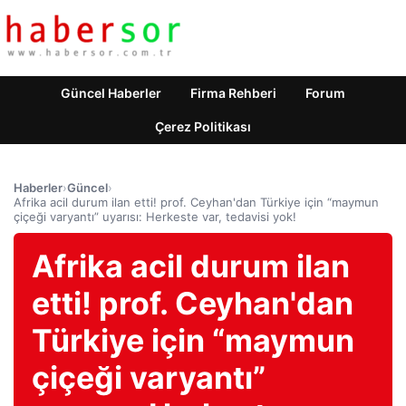
Güncel Haberler
Firma Rehberi
Forum
Çerez Politikası
Haberler
›
Güncel
›
Afrika acil durum ilan etti! prof. Ceyhan'dan Türkiye için “maymun
çiçeği varyantı” uyarısı: Herkeste var, tedavisi yok!
Afrika acil durum ilan
etti! prof. Ceyhan'dan
Türkiye için “maymun
çiçeği varyantı”