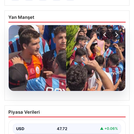
Yan Manşet
05.08.2026
Mohamed Salah’ı karşılamaya gelen
Piyasa Verileri
Galatasaraylı taraftarı pişman ettiler!
USD
47.72
▲ +0.06%