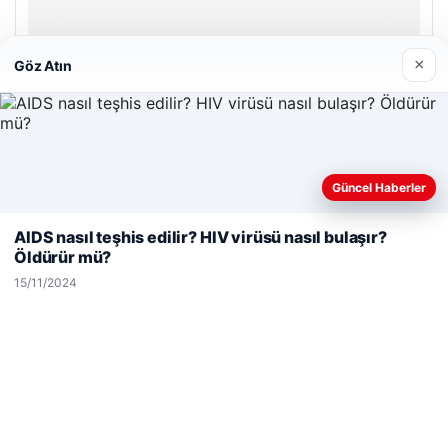
26/05/2026
×
Göz Atın
© 2026 Habersor – Yeni Haberler
Güncel Haberler
Yeminli Tercüme Bürosu
|
Malta Dil Okulu
|
Web sitemizi nasıl kullandığınızı daha iyi anlayabilmek,
lemagrup.com.tr
deneyiminizi kişiselleştirmek ve geliştirmek amacıyla çerezler
AIDS nasıl teşhis edilir? HIV virüsü nasıl bulaşır?
io
erbahis
erbahis
rdhub
kullanıyoruz.
Çerez Politikamız
Öldürür mü?
Reddet
Kabul Et
15/11/2024