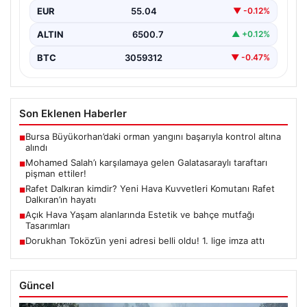
EUR
55.04
▼ -0.12%
ALTIN
6500.7
▲ +0.12%
BTC
3059312
▼ -0.47%
Son Eklenen Haberler
Bursa Büyükorhan’daki orman yangını başarıyla kontrol altına
■
alındı
Mohamed Salah’ı karşılamaya gelen Galatasaraylı taraftarı
■
pişman ettiler!
Rafet Dalkıran kimdir? Yeni Hava Kuvvetleri Komutanı Rafet
■
Dalkıran’ın hayatı
Açık Hava Yaşam alanlarında Estetik ve bahçe mutfağı
■
Tasarımları
Dorukhan Toköz’ün yeni adresi belli oldu! 1. lige imza attı
■
Güncel