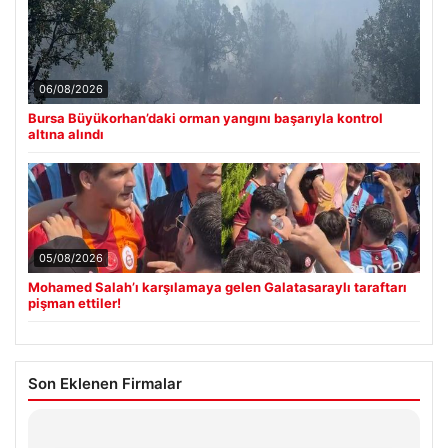
06/08/2026
Bursa Büyükorhan’daki orman yangını başarıyla kontrol
altına alındı
05/08/2026
Mohamed Salah’ı karşılamaya gelen Galatasaraylı taraftarı
pişman ettiler!
Son Eklenen Firmalar
Hastaş Beton