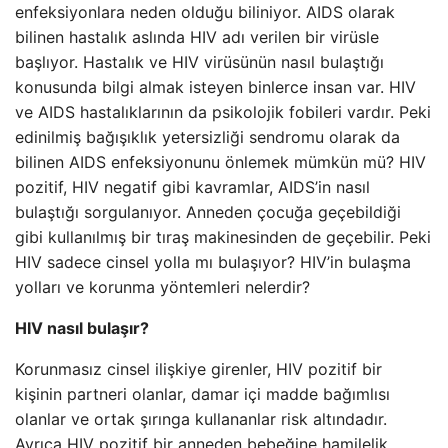
enfeksiyonlara neden olduğu biliniyor. AIDS olarak
bilinen hastalık aslında HIV adı verilen bir virüsle
başlıyor. Hastalık ve HIV virüsünün nasıl bulaştığı
konusunda bilgi almak isteyen binlerce insan var. HIV
ve AIDS hastalıklarının da psikolojik fobileri vardır. Peki
edinilmiş bağışıklık yetersizliği sendromu olarak da
bilinen AIDS enfeksiyonunu önlemek mümkün mü? HIV
pozitif, HIV negatif gibi kavramlar, AIDS’in nasıl
bulaştığı sorgulanıyor. Anneden çocuğa geçebildiği
gibi kullanılmış bir tıraş makinesinden de geçebilir. Peki
HIV sadece cinsel yolla mı bulaşıyor? HIV’in bulaşma
yolları ve korunma yöntemleri nelerdir?
HIV nasıl bulaşır?
Korunmasız cinsel ilişkiye girenler, HIV pozitif bir
kişinin partneri olanlar, damar içi madde bağımlısı
olanlar ve ortak şırınga kullananlar risk altındadır.
Ayrıca HIV pozitif bir anneden bebeğine hamilelik