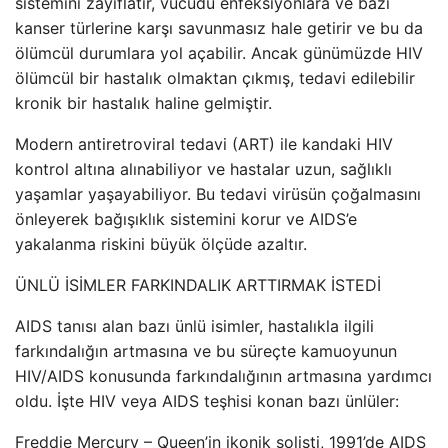
sistemini zayıflatır, vücudu enfeksiyonlara ve bazı
kanser türlerine karşı savunmasız hale getirir ve bu da
ölümcül durumlara yol açabilir. Ancak günümüzde HIV
ölümcül bir hastalık olmaktan çıkmış, tedavi edilebilir
kronik bir hastalık haline gelmiştir.
Modern antiretroviral tedavi (ART) ile kandaki HIV
kontrol altına alınabiliyor ve hastalar uzun, sağlıklı
yaşamlar yaşayabiliyor. Bu tedavi virüsün çoğalmasını
önleyerek bağışıklık sistemini korur ve AIDS’e
yakalanma riskini büyük ölçüde azaltır.
ÜNLÜ İSİMLER FARKINDALIK ARTTIRMAK İSTEDİ
AIDS tanısı alan bazı ünlü isimler, hastalıkla ilgili
farkındalığın artmasına ve bu süreçte kamuoyunun
HIV/AIDS konusunda farkındalığının artmasına yardımcı
oldu. İşte HIV veya AIDS teşhisi konan bazı ünlüler:
Freddie Mercury – Queen’in ikonik solisti, 1991’de AIDS