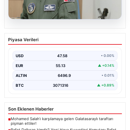
05.08.2026
Rafet Dalkıran kimdir? Yeni Hava
Piyasa Verileri
Kuvvetleri Komutanı Rafet Dalkıran’ın
hayatı
USD
47.58
• 0.00%
EUR
55.13
▲ +0.14%
ALTIN
6496.9
• 0.01%
BTC
3071316
▲ +0.89%
Son Eklenen Haberler
Mohamed Salah’ı karşılamaya gelen Galatasaraylı taraftarı
■
pişman ettiler!
Rafet Dalkıran kimdir? Yeni Hava Kuvvetleri Komutanı Rafet