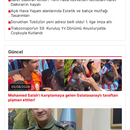
■
Dalkıran’ın hayatı
Açık Hava Yaşam alanlarında Estetik ve bahçe mutfağı
■
Tasarımları
Dorukhan Toköz’ün yeni adresi belli oldu! 1. lige imza attı
■
Trabzonspor’un 59. Kuruluş Yıl Dönümü Avusturya’da
■
Coşkuyla Kutlandı
Güncel
05/08/2026
Mohamed Salah’ı karşılamaya gelen Galatasaraylı taraftarı
pişman ettiler!