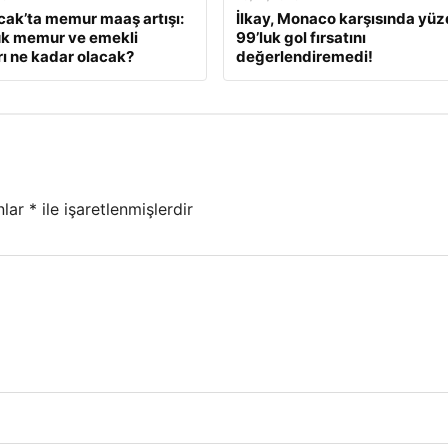
ak’ta memur maaş artışı:
İlkay, Monaco karşısında yü
ük memur ve emekli
99’luk gol fırsatını
ı ne kadar olacak?
değerlendiremedi!
nlar
*
ile işaretlenmişlerdir