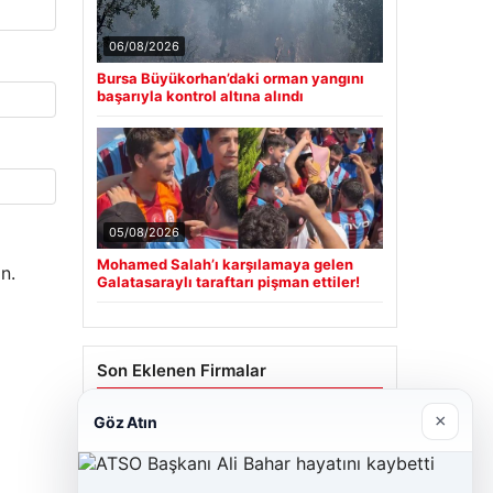
06/08/2026
Bursa Büyükorhan’daki orman yangını
başarıyla kontrol altına alındı
05/08/2026
Mohamed Salah’ı karşılamaya gelen
n.
Galatasaraylı taraftarı pişman ettiler!
Son Eklenen Firmalar
×
Cengiz Sigorta
Göz Atın
23/06/2026