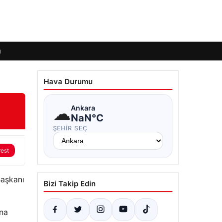
ı
Hava Durumu
☁
Ankara
NaN°C
ŞEHIR SEÇ
rest
Başkanı
Bizi Takip Edin
ına