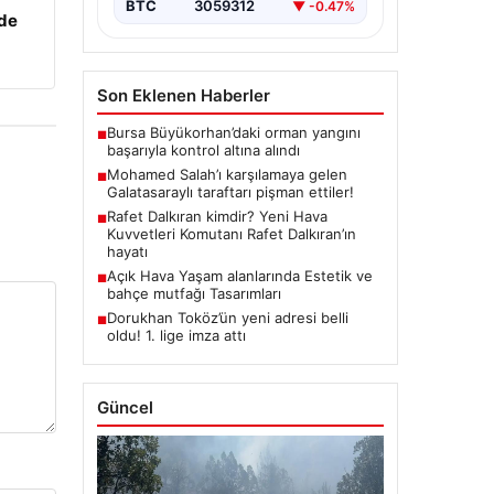
BTC
3059312
▼ -0.47%
zde
Son Eklenen Haberler
Bursa Büyükorhan’daki orman yangını
■
başarıyla kontrol altına alındı
Mohamed Salah’ı karşılamaya gelen
■
Galatasaraylı taraftarı pişman ettiler!
Rafet Dalkıran kimdir? Yeni Hava
■
Kuvvetleri Komutanı Rafet Dalkıran’ın
hayatı
Açık Hava Yaşam alanlarında Estetik ve
■
bahçe mutfağı Tasarımları
Dorukhan Toköz’ün yeni adresi belli
■
oldu! 1. lige imza attı
Güncel