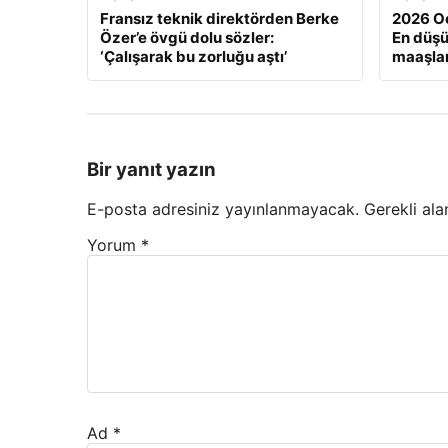
Fransız teknik direktörden Berke
2026 Oc
Özer’e övgü dolu sözler:
En düş
‘Çalışarak bu zorluğu aştı’
maaşlar
Bir yanıt yazın
E-posta adresiniz yayınlanmayacak.
Gerekli ala
Yorum
*
Ad
*