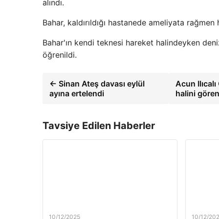
alındı.
Bahar, kaldırıldığı hastanede ameliyata rağmen h
Bahar'ın kendi teknesi hareket halindeyken den
öğrenildi.
← Sinan Ateş davası eylül
Acun Ilıcal
ayına ertelendi
halini gören
Tavsiye Edilen Haberler
10/12/2025
10/12/20