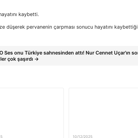
ayatını kaybetti.
ize düşerek pervanenin çarpması sonucu hayatını kaybettiği
ı O Ses onu Türkiye sahnesinden attı! Nur Cennet Uçar'ın so
ler çok şaşırdı →
25
10/12/2025