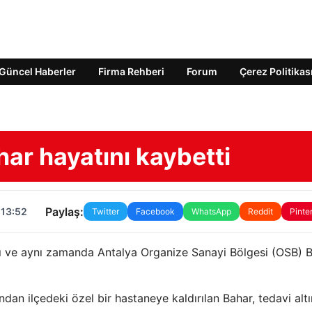
Güncel Haberler
Firma Rehberi
Forum
Çerez Politikas
ar hayatını kaybetti
Paylaş:
 13:52
Twitter
Facebook
WhatsApp
Reddit
Pinte
ı ve aynı zamanda Antalya Organize Sanayi Bölgesi (OSB) 
ından ilçedeki özel bir hastaneye kaldırılan Bahar, tedavi alt