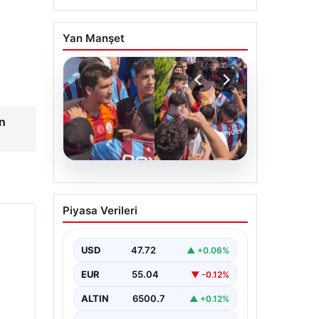
Yan Manşet
n
05.08.2026
Mohamed Salah’ı
Piyasa Verileri
karşılamaya gelen
Galatasaraylı taraftarı
pişman ettiler!
USD
47.72
▲ +0.06%
EUR
55.04
▼ -0.12%
ALTIN
6500.7
▲ +0.12%