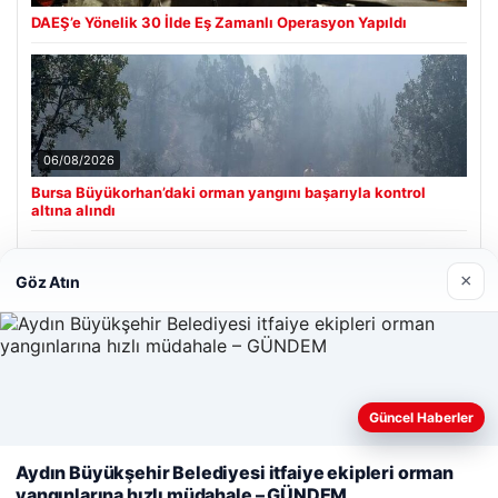
DAEŞ’e Yönelik 30 İlde Eş Zamanlı Operasyon Yapıldı
06/08/2026
Bursa Büyükorhan’daki orman yangını başarıyla kontrol
altına alındı
×
Göz Atın
Son Eklenen Firmalar
Güncel Haberler
Web sitemizi nasıl kullandığınızı daha iyi anlayabilmek,
deneyiminizi kişiselleştirmek ve geliştirmek amacıyla çerezler
Aydın Büyükşehir Belediyesi itfaiye ekipleri orman
kullanıyoruz.
Çerez Politikamız
yangınlarına hızlı müdahale – GÜNDEM