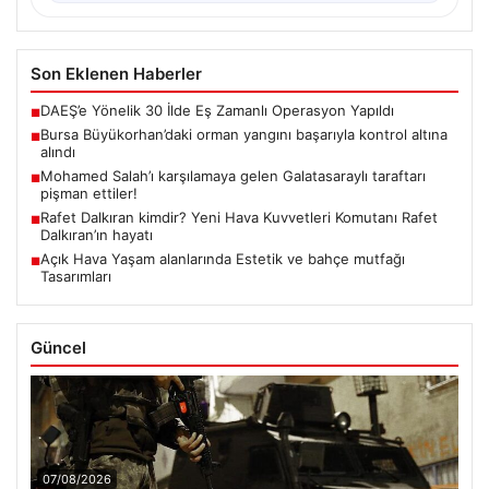
Son Eklenen Haberler
DAEŞ’e Yönelik 30 İlde Eş Zamanlı Operasyon Yapıldı
■
Bursa Büyükorhan’daki orman yangını başarıyla kontrol altına
■
alındı
Mohamed Salah’ı karşılamaya gelen Galatasaraylı taraftarı
■
pişman ettiler!
Rafet Dalkıran kimdir? Yeni Hava Kuvvetleri Komutanı Rafet
■
Dalkıran’ın hayatı
Açık Hava Yaşam alanlarında Estetik ve bahçe mutfağı
■
Tasarımları
Güncel
07/08/2026