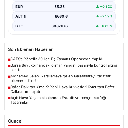
EUR
55.25
▲ +0.32%
ALTIN
6660.6
▲ +2.59%
BTC
3087876
▲ +0.89%
Son Eklenen Haberler
DAEŞ’e Yönelik 30 İlde Eş Zamanlı Operasyon Yapıldı
■
Bursa Büyükorhan’daki orman yangını başarıyla kontrol altına
■
alındı
Mohamed Salah’ı karşılamaya gelen Galatasaraylı taraftarı
■
pişman ettiler!
Rafet Dalkıran kimdir? Yeni Hava Kuvvetleri Komutanı Rafet
■
Dalkıran’ın hayatı
Açık Hava Yaşam alanlarında Estetik ve bahçe mutfağı
■
Tasarımları
Güncel