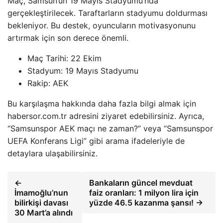
Maç, Samsun’un 19 Mayıs Stadyumu’nda
gerçekleştirilecek. Taraftarların stadyumu doldurması
bekleniyor. Bu destek, oyuncuların motivasyonunu
artırmak için son derece önemli.
Maç Tarihi: 22 Ekim
Stadyum: 19 Mayıs Stadyumu
Rakip: AEK
Bu karşılaşma hakkında daha fazla bilgi almak için
habersor.com.tr adresini ziyaret edebilirsiniz. Ayrıca,
“Samsunspor AEK maçı ne zaman?” veya “Samsunspor
UEFA Konferans Ligi” gibi arama ifadeleriyle de
detaylara ulaşabilirsiniz.
←
Bankaların güncel mevduat
İmamoğlu’nun
faiz oranları: 1 milyon lira için
bilirkişi davası
yüzde 46.5 kazanma şansı! →
30 Mart’a alındı