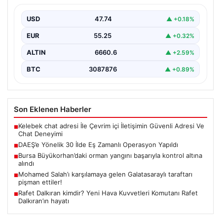
Türkiye genelinde terör örgütü DAEŞ’e karşı geniş çaplı
bir operasyon düzenlendi. İçişleri Bakanlığı’nın
USD
47.74
▲ +0.18%
koordinasyonunda…
EUR
55.25
▲ +0.32%
ALTIN
6660.6
▲ +2.59%
BTC
3087876
▲ +0.89%
Son Eklenen Haberler
Kelebek chat adresi İle Çevrim içi İletişimin Güvenli Adresi Ve
■
Chat Deneyimi
DAEŞ’e Yönelik 30 İlde Eş Zamanlı Operasyon Yapıldı
■
Bursa Büyükorhan’daki orman yangını başarıyla kontrol altına
■
alındı
Mohamed Salah’ı karşılamaya gelen Galatasaraylı taraftarı
■
pişman ettiler!
Rafet Dalkıran kimdir? Yeni Hava Kuvvetleri Komutanı Rafet
■
Dalkıran’ın hayatı