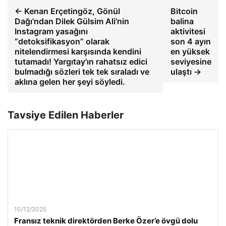
← Kenan Erçetingöz, Gönül
Bitcoin
Dağı'ndan Dilek Gülsim Ali'nin
balina
Instagram yasağını
aktivitesi
“detoksifikasyon” olarak
son 4 ayın
nitelendirmesi karşısında kendini
en yüksek
tutamadı! Yargıtay'ın rahatsız edici
seviyesine
bulmadığı sözleri tek tek sıraladı ve
ulaştı →
aklına gelen her şeyi söyledi.
Tavsiye Edilen Haberler
10/12/2025
Fransız teknik direktörden Berke Özer’e övgü dolu