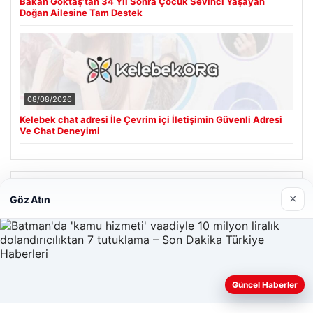
Bakan Göktaş’tan 34 Yıl Sonra Çocuk Sevinci Yaşayan
Doğan Ailesine Tam Destek
08/08/2026
Kelebek chat adresi İle Çevrim içi İletişimin Güvenli Adresi
Ve Chat Deneyimi
Son Eklenen Firmalar
×
Göz Atın
Güncel Haberler
Web sitemizi nasıl kullandığınızı daha iyi anlayabilmek,