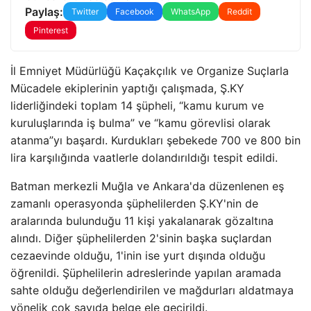
Paylaş:
Twitter
Facebook
WhatsApp
Reddit
Pinterest
İl Emniyet Müdürlüğü Kaçakçılık ve Organize Suçlarla
Mücadele ekiplerinin yaptığı çalışmada, Ş.KY
liderliğindeki toplam 14 şüpheli, “kamu kurum ve
kuruluşlarında iş bulma” ve “kamu görevlisi olarak
atanma”yı başardı. Kurdukları şebekede 700 ve 800 bin
lira karşılığında vaatlerle dolandırıldığı tespit edildi.
Batman merkezli Muğla ve Ankara'da düzenlenen eş
zamanlı operasyonda şüphelilerden Ş.KY'nin de
aralarında bulunduğu 11 kişi yakalanarak gözaltına
alındı. Diğer şüphelilerden 2'sinin başka suçlardan
cezaevinde olduğu, 1'inin ise yurt dışında olduğu
öğrenildi. Şüphelilerin adreslerinde yapılan aramada
sahte olduğu değerlendirilen ve mağdurları aldatmaya
yönelik çok sayıda belge ele geçirildi.