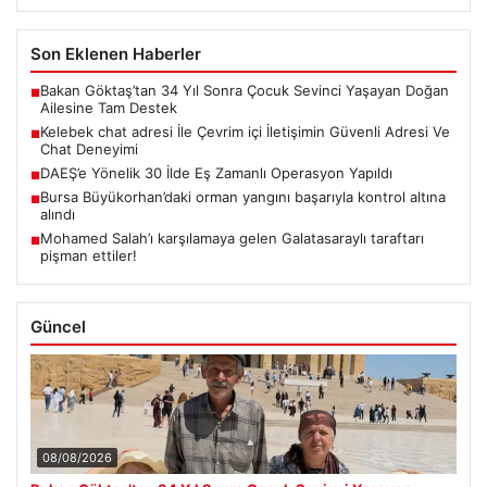
Son Eklenen Haberler
Bakan Göktaş’tan 34 Yıl Sonra Çocuk Sevinci Yaşayan Doğan
■
Ailesine Tam Destek
Kelebek chat adresi İle Çevrim içi İletişimin Güvenli Adresi Ve
■
Chat Deneyimi
DAEŞ’e Yönelik 30 İlde Eş Zamanlı Operasyon Yapıldı
■
Bursa Büyükorhan’daki orman yangını başarıyla kontrol altına
■
alındı
Mohamed Salah’ı karşılamaya gelen Galatasaraylı taraftarı
■
pişman ettiler!
Güncel
08/08/2026