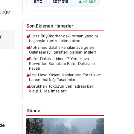
BTC
3071316
▲ +0.89%
eceğe
Son Eklenen Haberler
Bursa Büyükorhan’daki orman yangını
V
■
başarıyla kontrol altına alındı
Mohamed Salah’ı karşılamaya gelen
■
Galatasaraylı taraftarı pişman ettiler!
Rafet Dalkıran kimdir? Yeni Hava
■
Kuvvetleri Komutanı Rafet Dalkıran’ın
hayatı
Açık Hava Yaşam alanlarında Estetik ve
■
bahçe mutfağı Tasarımları
Dorukhan Toköz’ün yeni adresi belli
■
oldu! 1. lige imza attı
Güncel
zde