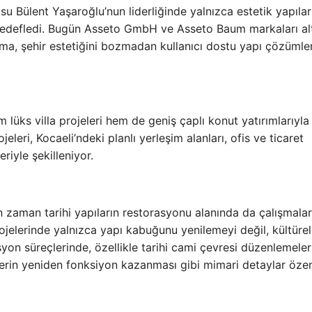
su Bülent Yaşaroğlu’nun liderliğinde yalnızca estetik yapılar
hedefledi. Bugün Asseto GmbH ve Asseto Baum markaları al
rma, şehir estetiğini bozmadan kullanıcı dostu yapı çözümler
lüks villa projeleri hem de geniş çaplı konut yatırımlarıyla
ojeleri, Kocaeli’ndeki planlı yerleşim alanları, ofis ve ticaret
eriyle şekilleniyor.
n zaman tarihi yapıların restorasyonu alanında da çalışmalar
ojelerinde yalnızca yapı kabuğunu yenilemeyi değil, kültürel
on süreçlerinde, özellikle tarihi cami çevresi düzenlemeleri
lerin yeniden fonksiyon kazanması gibi mimari detaylar özen