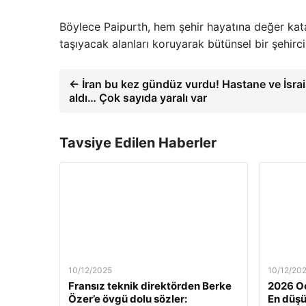
Böylece Paipurth, hem şehir hayatına değer kat
taşıyacak alanları koruyarak bütünsel bir şehirc
← İran bu kez gündüz vurdu! Hastane ve İsrail
aldı… Çok sayıda yaralı var
Tavsiye Edilen Haberler
10/12/2025
10/12/20
Fransız teknik direktörden Berke
2026 Oc
Özer’e övgü dolu sözler:
En düş