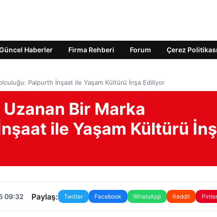
Güncel Haberler
Firma Rehberi
Forum
Çerez Politikas
lculuğu: Paipurth İnşaat ile Yaşam Kültürü İnşa Ediliyor
e Uzanan Bir Marka
İnşaat ile Yaşam Kültürü İn
Paylaş:
5 09:32
Twitter
Facebook
WhatsApp
Reddit
Pinte