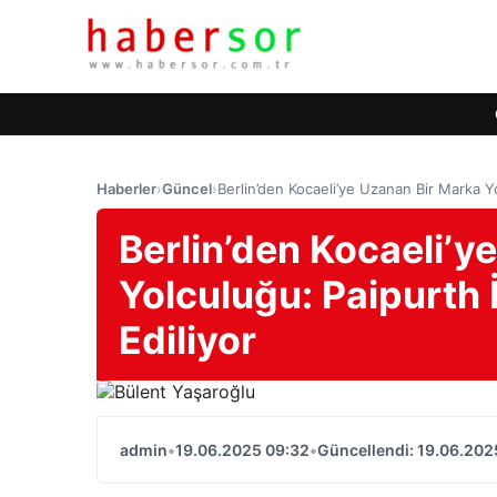
Haberler
›
Güncel
›
Berlin’den Kocaeli’ye Uzanan Bir Marka Yo
Berlin’den Kocaeli’y
Yolculuğu: Paipurth 
Ediliyor
admin
•
19.06.2025 09:32
•
Güncellendi: 19.06.202