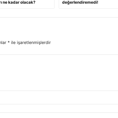
ı ne kadar olacak?
değerlendiremedi!
nlar
*
ile işaretlenmişlerdir