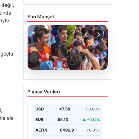
 değil,
tında
Yan Manşet
iyle
 güçlü
05.08.2026
Mohamed Salah’ı
Piyasa Verileri
karşılamaya gelen
Galatasaraylı taraftarı
pişman ettiler!
USD
47.58
• 0.00%
,
le ele
EUR
55.13
▲ +0.14%
ALTIN
6496.9
• 0.01%