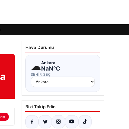
ı
Hava Durumu
☁
Ankara
NaN°C
şa
ŞEHIR SEÇ
Bizi Takip Edin
rest