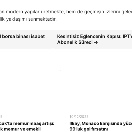
an modern yapılar üretmekte, hem de geçmişin izlerini gel
ilik yaklaşımı sunmaktadır.
 borsa binası isabet
Kesintisiz Eğlencenin Kapısı: IPT
Abonelik Süreci →
25
10/12/2025
ak’ta memur maaş artışı:
İlkay, Monaco karşısında yü
ük memur ve emekli
99’luk gol fırsatını