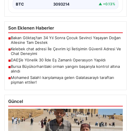
BTC
3093214
▲ +0.13%
Son Eklenen Haberler
Bakan Göktaş’tan 34 Yıl Sonra Çocuk Sevinci Yaşayan Doğan
■
Ailesine Tam Destek
Kelebek chat adresi İle Çevrim içi İletişimin Güvenli Adresi Ve
■
Chat Deneyimi
DAEŞ’e Yönelik 30 İlde Eş Zamanlı Operasyon Yapıldı
■
Bursa Büyükorhan’daki orman yangını başarıyla kontrol altına
■
alındı
Mohamed Salah’ı karşılamaya gelen Galatasaraylı taraftarı
■
pişman ettiler!
Güncel