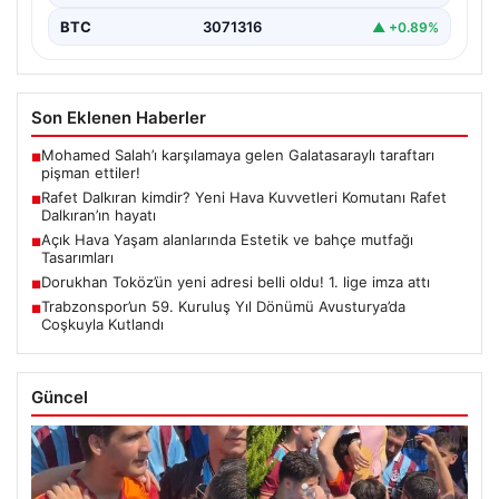
BTC
3071316
▲ +0.89%
Son Eklenen Haberler
Mohamed Salah’ı karşılamaya gelen Galatasaraylı taraftarı
■
pişman ettiler!
Rafet Dalkıran kimdir? Yeni Hava Kuvvetleri Komutanı Rafet
■
Dalkıran’ın hayatı
Açık Hava Yaşam alanlarında Estetik ve bahçe mutfağı
■
Tasarımları
Dorukhan Toköz’ün yeni adresi belli oldu! 1. lige imza attı
■
Trabzonspor’un 59. Kuruluş Yıl Dönümü Avusturya’da
■
Coşkuyla Kutlandı
Güncel