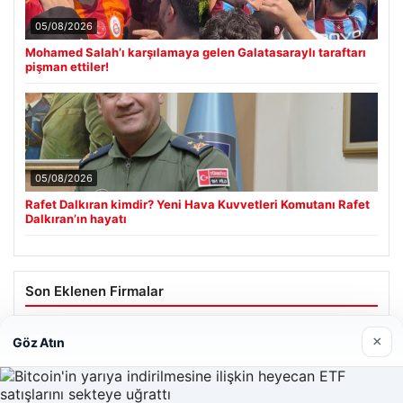
05/08/2026
Mohamed Salah’ı karşılamaya gelen Galatasaraylı taraftarı
pişman ettiler!
05/08/2026
Rafet Dalkıran kimdir? Yeni Hava Kuvvetleri Komutanı Rafet
Dalkıran’ın hayatı
Son Eklenen Firmalar
×
Göz Atın