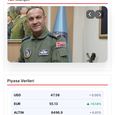
05.08.2026
Rafet Dalkıran kimdir? Yeni Hava
Piyasa Verileri
Kuvvetleri Komutanı Rafet Dalkıran’ın
hayatı
USD
47.58
• 0.00%
EUR
55.13
▲ +0.14%
ALTIN
6496.9
• 0.01%