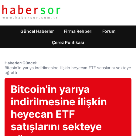
Güncel Haberler
Firma Rehberi
Forum
Çerez Politikası
Haberler
›
Güncel
›
Bitcoin'in yarıya indirilmesine ilişkin heyecan ETF satışlarını sekteye
uğrattı
Bitcoin'in yarıya
indirilmesine ilişkin
heyecan ETF
satışlarını sekteye