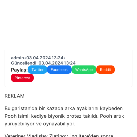
admin
•
03.04.2024 13:24
•
Güncellendi: 03.04.2024 13:24
Paylaş:
Twitter
Facebook
WhatsApp
Reddit
Pinterest
REKLAM
Bulgaristan'da bir kazada arka ayaklarını kaybeden
Pooh isimli kediye biyonik protez takıldı. Pooh artık
yürüyebiliyor ve oynayabiliyor.
Veteriner Vladislav Zlatinov, İngiltere'den sonra