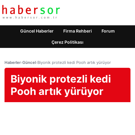
Güncel Haberler
Firma Rehberi
Forum
Çerez Politikası
Haberler
›
Güncel
›
Biyonik protezli kedi Pooh artık yürüyor
Biyonik protezli kedi
Pooh artık yürüyor