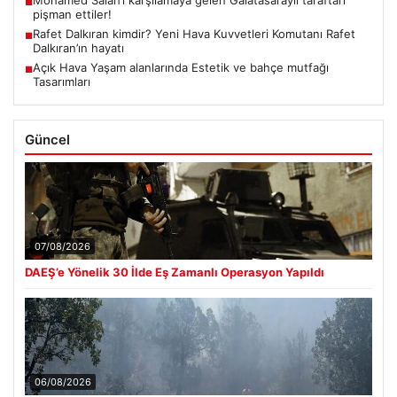
Mohamed Salah’ı karşılamaya gelen Galatasaraylı taraftarı
■
pişman ettiler!
Rafet Dalkıran kimdir? Yeni Hava Kuvvetleri Komutanı Rafet
■
Dalkıran’ın hayatı
Açık Hava Yaşam alanlarında Estetik ve bahçe mutfağı
■
Tasarımları
Güncel
07/08/2026
DAEŞ’e Yönelik 30 İlde Eş Zamanlı Operasyon Yapıldı
06/08/2026