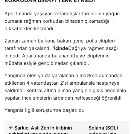
KORKUDAN BİNAYI TERK ETMEDİ
Apartmanda yaşayan vatandaşlardan birinin yoğun
dumana rağmen korkudan binadan çıkamadığı
dikkatlerden kaçmadı.
Zaman zaman balkona bakan genç, polis ekipleri
tarafından yakalandı.
'İçinde
Çağrıya rağmen aşağı
inmedi. Apartmanda bulunan itfaiye ekiplerinin
müdahalesiyle genç binadan çıkarıldı.
Yangında ölen ya da yaralanan olmazken dumandan
etkilenen 4 vatandaştan 2'si ambulansla hastaneye
kaldırıldı. Kontrol altına alınan yangının çıkış nedeninin
yapılan incelemelerin ardından netleşeceği öğrenildi.
Yangınla ilgili soruşturma başlatıldı.
← Şarkıcı Aslı Zen'in klibinin
Solana (SOL)
çekimleri sırasında yangın
satanlar için