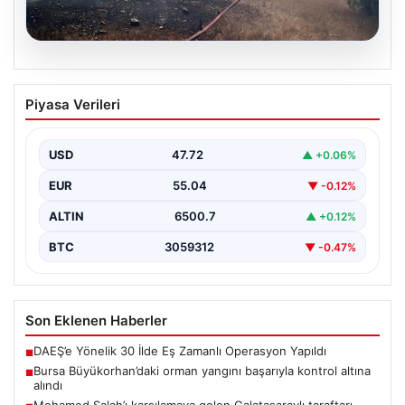
06.08.2026
Bursa Büyükorhan’daki orman yangını
Piyasa Verileri
başarıyla kontrol altına alındı
Bursa’nın Büyükorhan ilçesine bağlı Kınık Mahallesi’nde
geçtiğimiz saatlerde meydana gelen büyük orman
USD
47.72
▲ +0.06%
yangını, yerel…
EUR
55.04
▼ -0.12%
ALTIN
6500.7
▲ +0.12%
BTC
3059312
▼ -0.47%
Son Eklenen Haberler
DAEŞ’e Yönelik 30 İlde Eş Zamanlı Operasyon Yapıldı
■
Bursa Büyükorhan’daki orman yangını başarıyla kontrol altına
■
alındı