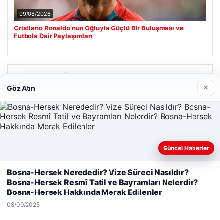
09/08/2026
Cristiano Ronaldo’nun Oğluyla Güçlü Bir Buluşması ve
Futbola Dair Paylaşımları
Son Eklenen Firmalar
×
Göz Atın
Hastaş Beton
26/05/2026
Güncel Haberler
Web sitemizi nasıl kullandığınızı daha iyi anlayabilmek,
Bosna-Hersek Nerededir? Vize Süreci Nasıldır?
deneyiminizi kişiselleştirmek ve geliştirmek amacıyla çerezler
Bosna-Hersek Resmî Tatil ve Bayramları Nelerdir?
kullanıyoruz.
Çerez Politikamız
© 2026 Habersor – Yeni Haberler
Bosna-Hersek Hakkında Merak Edilenler
Reddet
Kabul Et
08/09/2025
Yeminli Tercüme Bürosu
|
Malta Dil Okulu
|
lemagrup.com.tr