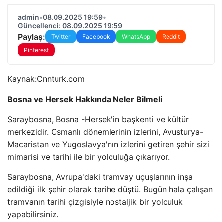
admin
•
08.09.2025 19:59
•
Güncellendi: 08.09.2025 19:59
Paylaş:
Twitter
Facebook
WhatsApp
Reddit
Pinterest
Kaynak:
Cnnturk.com
Bosna ve Hersek Hakkında Neler Bilmeli
Saraybosna, Bosna -Hersek'in başkenti ve kültür
merkezidir. Osmanlı dönemlerinin izlerini, Avusturya-
Macaristan ve Yugoslavya'nın izlerini getiren şehir sizi
mimarisi ve tarihi ile bir yolculuğa çıkarıyor.
Saraybosna, Avrupa'daki tramvay uçuşlarının inşa
edildiği ilk şehir olarak tarihe düştü. Bugün hala çalışan
tramvanın tarihi çizgisiyle nostaljik bir yolculuk
yapabilirsiniz.