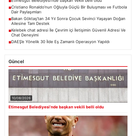
Etimesgut Belediyesi’nde başkan vekili belli oldu
■
Cristiano Ronaldo’nun Oğluyla Güçlü Bir Buluşması ve Futbola
■
Dair Paylaşımları
Bakan Göktaş’tan 34 Yıl Sonra Çocuk Sevinci Yaşayan Doğan
■
Ailesine Tam Destek
Kelebek chat adresi İle Çevrim içi İletişimin Güvenli Adresi Ve
■
Chat Deneyimi
DAEŞ’e Yönelik 30 İlde Eş Zamanlı Operasyon Yapıldı
■
Güncel
10/08/2026
Etimesgut Belediyesi’nde başkan vekili belli oldu