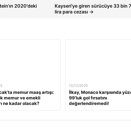
ein'ın 2020'deki
Kayseri'ye giren sürücüye 33 bin 
lira para cezası →
25
10/12/2025
ak’ta memur maaş artışı:
İlkay, Monaco karşısında yü
ük memur ve emekli
99’luk gol fırsatını
ı ne kadar olacak?
değerlendiremedi!