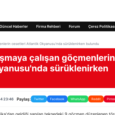
Güncel Haberler
Firma Rehberi
Forum
Çerez Politikas
enlerin cesetleri Atlantik Okyanusu'nda sürüklenirken bulundu
laşmaya çalışan göçmenlerin
kyanusu'nda sürüklenirken
Paylaş:
24 23:46
Twitter
Facebook
WhatsApp
Reddit
Pinte
frika'dan geldiği sanılan teknedeki 9 göçmen düzenlenen tör