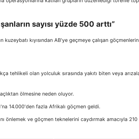
ma operasyonlarına katılan grupların düzenlediği törenle to
şanların sayısı yüzde 500 arttı”
a'nın kuzeybatı kıyısından AB'ye geçmeye çalışan göçmenlerin
kça tehlikeli olan yolculuk sırasında yakıtı biten veya arıza
çlıktan ölmesine neden oluyor.
'na 14.000'den fazla Afrikalı göçmen geldi.
ğını önlemek ve göçmen teknelerini caydırmak amacıyla 210