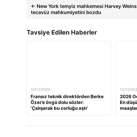
← New York temyiz mahkemesi Harvey Weinst
tecavüz mahkumiyetini bozdu
Tavsiye Edilen Haberler
10/12/2025
10/12/20
Fransız teknik direktörden Berke
2026 Oc
Özer’e övgü dolu sözler:
En düş
‘Çalışarak bu zorluğu aştı’
maaşlar