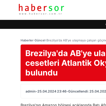
Haberler
›
Güncel
›
Brezilya'da AB'ye ulaşmaya çalışan göçm
Brezilya'da AB'ye u
cesetleri Atlantik O
bulundu
admin
•
25.04.2024 23:46
•
Güncellendi: 25.04.20
Brezilya'nın Amazon bölgesi açıklarında Batı A