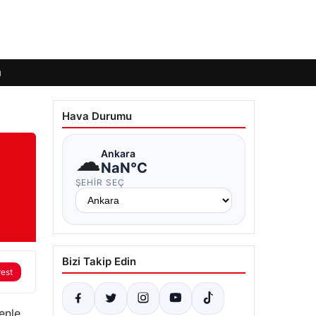
ı
Hava Durumu
☁
Ankara
NaN°C
ŞEHIR SEÇ
Bizi Takip Edin
rest
enle