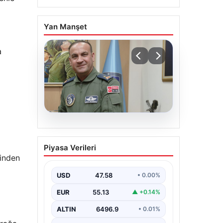
Yan Manşet
a
05.08.2026
Rafet Dalkıran kimdir?
Piyasa Verileri
Yeni Hava Kuvvetleri
rinden
Komutanı Rafet
Dalkıran’ın hayatı
USD
47.58
• 0.00%
EUR
55.13
▲ +0.14%
ALTIN
6496.9
• 0.01%