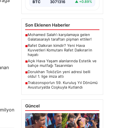
prağa
BTC
3071316
▲ +0.89%
Son Eklenen Haberler
Mohamed Salah’ı karşılamaya gelen
■
Galatasaraylı taraftarı pişman ettiler!
Rafet Dalkıran kimdir? Yeni Hava
■
Kuvvetleri Komutanı Rafet Dalkıran’ın
hayatı
Açık Hava Yaşam alanlarında Estetik ve
■
bahçe mutfağı Tasarımları
lanan
Dorukhan Toköz’ün yeni adresi belli
■
oldu! 1. lige imza attı
Trabzonspor’un 59. Kuruluş Yıl Dönümü
■
Avusturya’da Coşkuyla Kutlandı
Güncel
 milyon