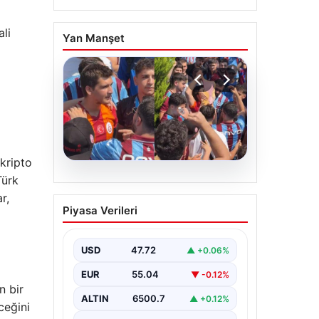
li
Yan Manşet
 kripto
Türk
05.08.2026
r,
Mohamed Salah’ı
Piyasa Verileri
karşılamaya gelen
Galatasaraylı taraftarı
pişman ettiler!
USD
47.72
▲ +0.06%
EUR
55.04
▼ -0.12%
n bir
ALTIN
6500.7
▲ +0.12%
ceğini