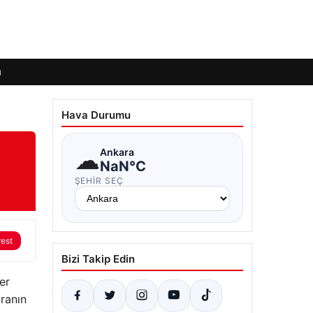
ı
Hava Durumu
☁
Ankara
NaN°C
ŞEHIR SEÇ
rest
Bizi Takip Edin
er
aranın