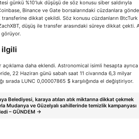
tesi günkü %10'luk düşüşü de söz konusu siber saldırıyla
 Coinbase, Binance ve Gate borsalarındaki cüzdanlara gönde
transferine dikkat çekildi. Söz konusu cüzdanların BtcTurk 
ZachXBT, düşüş ile transfer arasındaki süreye dikkat çekti.
 görüyor.
ilgili
bir açıklama daha eklendi. Astronomical isimli hesapta ayrıca
ide, 22 Haziran günü sabah saat 11 civarında 6,3 milyar
dığı sırada LUNC 0,00007865 $ karşılığında el değiştiriyor.
a Belediyesi, karaya atılan atık miktarına dikkat çekmek
la Mudanya ve Güzelyalı sahillerinde temizlik kampanyası
ledi – GÜNDEM →