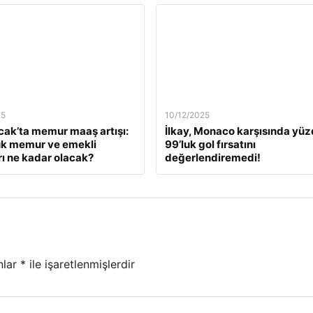
25
10/12/2025
ak’ta memur maaş artışı:
İlkay, Monaco karşısında yü
ük memur ve emekli
99’luk gol fırsatını
ı ne kadar olacak?
değerlendiremedi!
nlar
*
ile işaretlenmişlerdir