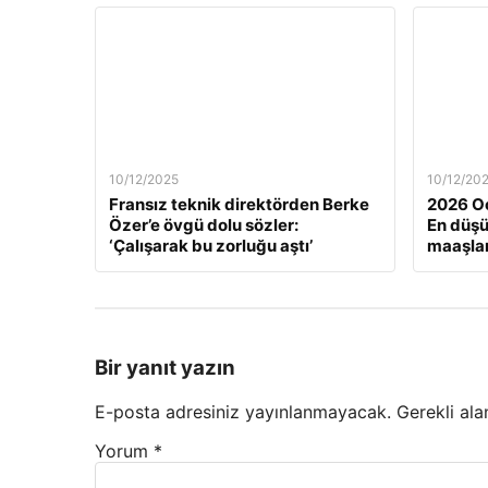
10/12/2025
10/12/20
Fransız teknik direktörden Berke
2026 Oc
Özer’e övgü dolu sözler:
En düş
‘Çalışarak bu zorluğu aştı’
maaşlar
Bir yanıt yazın
E-posta adresiniz yayınlanmayacak.
Gerekli ala
Yorum
*