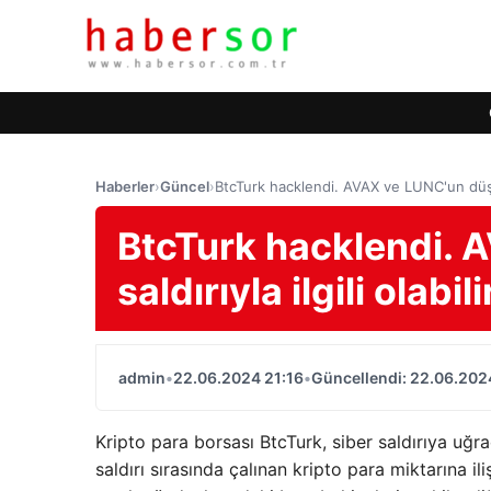
Haberler
›
Güncel
›
BtcTurk hacklendi. AVAX ve LUNC'un düşüşü 
BtcTurk hacklendi.
saldırıyla ilgili olabil
admin
•
22.06.2024 21:16
•
Güncellendi: 22.06.202
Kripto para borsası BtcTurk, siber saldırıya uğ
saldırı sırasında çalınan kripto para miktarına i