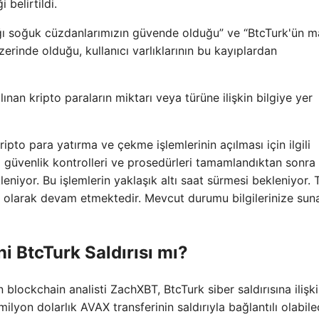
 belirtildi.
ğı soğuk cüzdanlarımızın güvende olduğu” ve “BtcTurk'ün ma
erinde olduğu, kullanıcı varlıklarının bu kayıplardan
ınan kripto paraların miktarı veya türüne ilişkin bilgiye yer
ipto para yatırma ve çekme işlemlerinin açılması için ilgili
m güvenlik kontrolleri ve prosedürleri tamamlandıktan sonra
eniyor. Bu işlemlerin yaklaşık altı saat sürmesi bekleniyor. 
iz olarak devam etmektedir. Mevcut durumu bilgilerinize suna
 BtcTurk Saldırısı mı?
 blockchain analisti ZachXBT, BtcTurk siber saldırısına ilişki
lyon dolarlık AVAX transferinin saldırıyla bağlantılı olabile