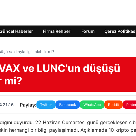
Güncel Haberler
Firma Rehberi
Forum
Çerez Politikas
saldırıyla ilgili olabilir mi?
 AVAX ve LUNC'un düşüşü
ir mi?
Paylaş:
4 21:16
Twitter
Facebook
WhatsApp
Reddit
Pinte
radığını duyurdu. 22 Haziran Cumartesi günü gerçekleşen sib
lişkin herhangi bir bilgi paylaşılmadı. Açıklamada 10 kripto p