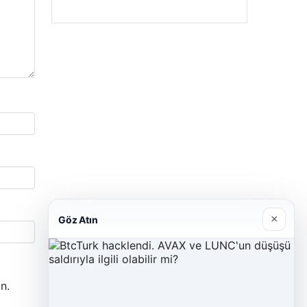
×
Göz Atın
n.