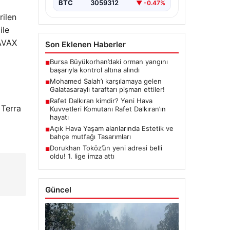
BTC
3059312
▼ -0.47%
rilen
ile
 AVAX
Son Eklenen Haberler
Bursa Büyükorhan’daki orman yangını
■
başarıyla kontrol altına alındı
Mohamed Salah’ı karşılamaya gelen
■
Galatasaraylı taraftarı pişman ettiler!
Rafet Dalkıran kimdir? Yeni Hava
■
 Terra
Kuvvetleri Komutanı Rafet Dalkıran’ın
hayatı
Açık Hava Yaşam alanlarında Estetik ve
■
bahçe mutfağı Tasarımları
Dorukhan Toköz’ün yeni adresi belli
■
oldu! 1. lige imza attı
Güncel