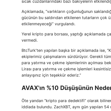
sıcak cüzdanlarındaki bazı bakiyelerin etkilendiği
Açıklamada, “varlıkların çoğunluğunun saklandı
gücünün bu saldırıdan etkilenen tutarların çok üz
etkilenmeyeceği” vurgulandı.
Yerel kripto para borsası, yaptığı açıklamada çal
vermedi.
BtcTurk'ten yapılan başka bir açıklamada ise, “Kr
ekiplerimiz çalışmalarını sürdürüyor. Gerekli tü
para yatırma ve çekme işlemlerinin açılması bekl
Lirası para yatırma ve çekme işlemleri kesintis
anlayışınız için teşekkür ederiz.”
AVAX'ın %10 Düşüşünün Nedeni
Öte yandan “kripto para dedektifi” olarak bilinen
iddiada bulundu. ZachXBT, aynı gün yapılan 54 mi