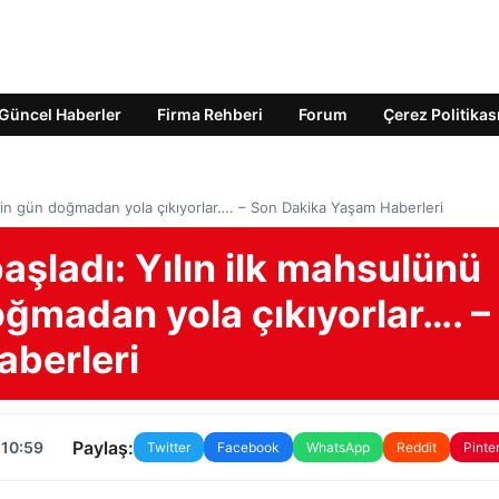
Güncel Haberler
Firma Rehberi
Forum
Çerez Politikas
için gün doğmadan yola çıkıyorlar…. – Son Dakika Yaşam Haberleri
aşladı: Yılın ilk mahsulünü
ğmadan yola çıkıyorlar…. –
berleri
Paylaş:
 10:59
Twitter
Facebook
WhatsApp
Reddit
Pinte