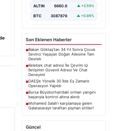
bir değer taşımaktadır. Halen
ALTIN
6660.6
▲ +2.59%
birçok…
BTC
3087876
▲ +0.89%
zde
Son Eklenen Haberler
Bakan Göktaş’tan 34 Yıl Sonra Çocuk
■
Sevinci Yaşayan Doğan Ailesine Tam
Destek
Kelebek chat adresi İle Çevrim içi
■
İletişimin Güvenli Adresi Ve Chat
Deneyimi
DAEŞ’e Yönelik 30 İlde Eş Zamanlı
■
Operasyon Yapıldı
Bursa Büyükorhan’daki orman yangını
■
başarıyla kontrol altına alındı
Mohamed Salah’ı karşılamaya gelen
■
Galatasaraylı taraftarı pişman ettiler!
Güncel