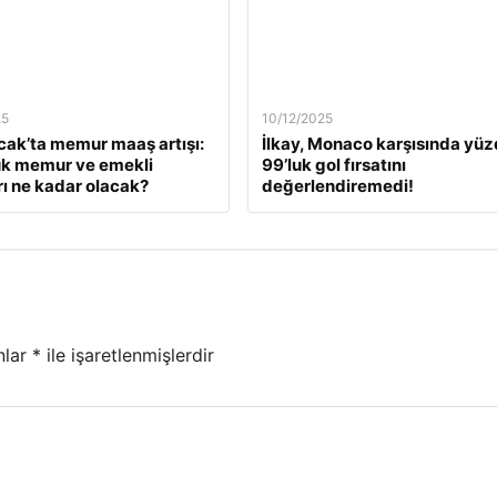
25
10/12/2025
ak’ta memur maaş artışı:
İlkay, Monaco karşısında yü
ük memur ve emekli
99’luk gol fırsatını
ı ne kadar olacak?
değerlendiremedi!
nlar
*
ile işaretlenmişlerdir