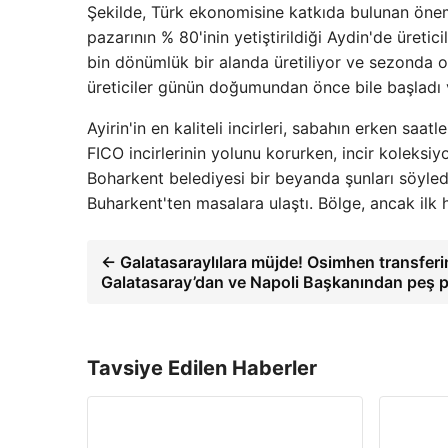
Şekilde, Türk ekonomisine katkıda bulunan önemli
pazarının % 80'inin yetiştirildiği Aydin'de üreti
bin dönümlük bir alanda üretiliyor ve sezonda 
üreticiler günün doğumundan önce bile başladı ve
Ayirin'in en kaliteli incirleri, sabahın erken saat
FICO incirlerinin yolunu korurken, incir koleksi
Boharkent belediyesi bir beyanda şunları söyledi:
Buharkent'ten masalara ulaştı. Bölge, ancak ilk 
← Galatasaraylılara müjde! Osimhen transferin
Galatasaray’dan ve Napoli Başkanından peş p
Tavsiye Edilen Haberler