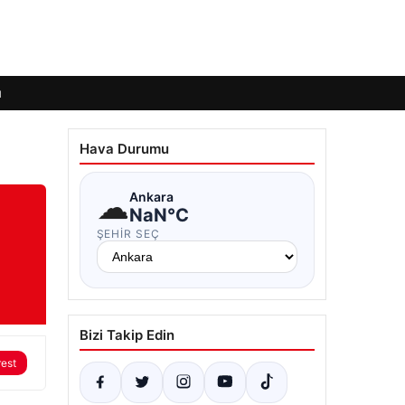
ı
Hava Durumu
☁
Ankara
NaN°C
ŞEHIR SEÇ
Bizi Takip Edin
rest