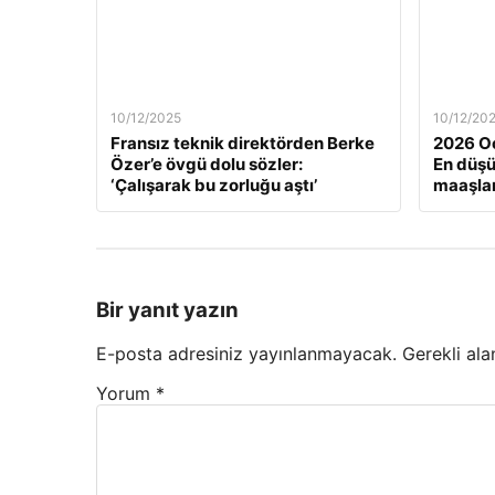
10/12/2025
10/12/20
Fransız teknik direktörden Berke
2026 Oc
Özer’e övgü dolu sözler:
En düş
‘Çalışarak bu zorluğu aştı’
maaşlar
Bir yanıt yazın
E-posta adresiniz yayınlanmayacak.
Gerekli ala
Yorum
*