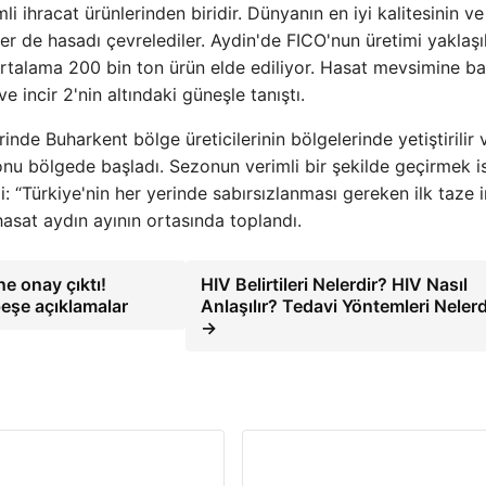
 ihracat ürünlerinden biridir. Dünyanın en iyi kalitesinin ve
ciler de hasadı çevrelediler. Aydin'de FICO'nun üretimi yaklaş
ortalama 200 bin ton ürün elde ediliyor. Hasat mevsimine b
 incir 2'nin altındaki güneşle tanıştı.
lerinde Buharkent bölge üreticilerinin bölgelerinde yetiştirilir 
yonu bölgede başladı. Sezonun verimli bir şekilde geçirmek 
 “Türkiye'nin her yerinde sabırsızlanması gereken ilk taze i
hasat aydın ayının ortasında toplandı.
e onay çıktı!
HIV Belirtileri Nelerdir? HIV Nasıl
eşe açıklamalar
Anlaşılır? Tedavi Yöntemleri Nelerd
→