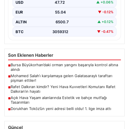
USD
47.72
▲ +0.06%
EUR
55.04
▼ -0.12%
ALTIN
6500.7
▲ +0.12%
BTC
3059312
▼ -0.47%
Son Eklenen Haberler
Bursa Büyükorhan’daki orman yangını başarıyla kontrol altına
■
alındı
Mohamed Salah’ı karşılamaya gelen Galatasaraylı taraftarı
■
pişman ettiler!
Rafet Dalkıran kimdir? Yeni Hava Kuvvetleri Komutanı Rafet
■
Dalkıran’ın hayatı
Açık Hava Yaşam alanlarında Estetik ve bahçe mutfağı
■
Tasarımları
Dorukhan Toköz’ün yeni adresi belli oldu! 1. lige imza attı
■
Güncel