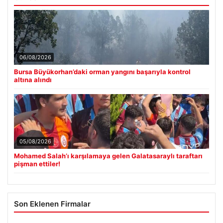
06/08/2026
Bursa Büyükorhan’daki orman yangını başarıyla kontrol
altına alındı
05/08/2026
Mohamed Salah’ı karşılamaya gelen Galatasaraylı taraftarı
pişman ettiler!
Son Eklenen Firmalar