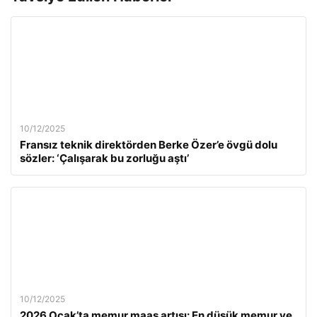
10/12/2025
Fransız teknik direktörden Berke Özer’e övgü dolu
sözler: ‘Çalışarak bu zorluğu aştı’
10/12/2025
2026 Ocak’ta memur maaş artışı: En düşük memur ve