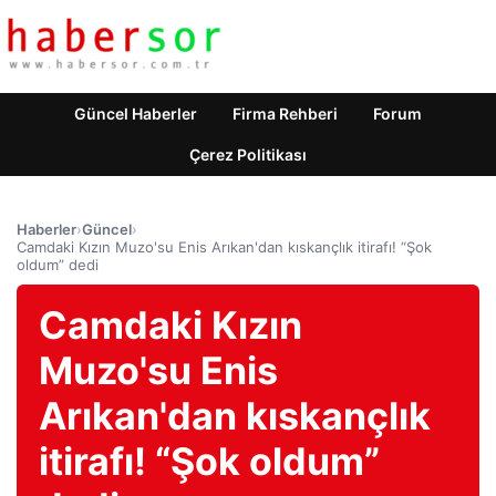
Güncel Haberler
Firma Rehberi
Forum
Çerez Politikası
Haberler
›
Güncel
›
Camdaki Kızın Muzo'su Enis Arıkan'dan kıskançlık itirafı! “Şok
oldum” dedi
Camdaki Kızın
Muzo'su Enis
Arıkan'dan kıskançlık
itirafı! “Şok oldum”