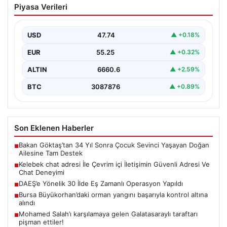
Piyasa Verileri
İletişimin Güvenli Adresi Ve Chat
Deneyimi
USD
47.74
▲ +0.18%
Sanal çağında kullanıcıların kaliteli bir biçimde irtibat
kurması büyük bir değer taşımaktadır. Halen birçok…
EUR
55.25
▲ +0.32%
ALTIN
6660.6
▲ +2.59%
BTC
3087876
▲ +0.89%
Son Eklenen Haberler
Bakan Göktaş’tan 34 Yıl Sonra Çocuk Sevinci Yaşayan Doğan
■
Ailesine Tam Destek
Kelebek chat adresi İle Çevrim içi İletişimin Güvenli Adresi Ve
■
Chat Deneyimi
DAEŞ’e Yönelik 30 İlde Eş Zamanlı Operasyon Yapıldı
■
Bursa Büyükorhan’daki orman yangını başarıyla kontrol altına
■
alındı
Mohamed Salah’ı karşılamaya gelen Galatasaraylı taraftarı
■
pişman ettiler!