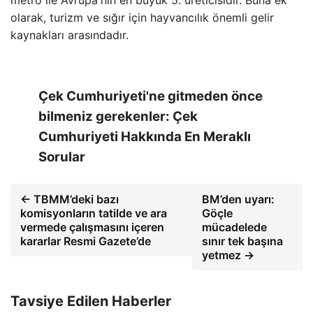
metro ile Avrupa'nın en büyük 5. üreticisidir. Buna ek
olarak, turizm ve sığır için hayvancılık önemli gelir
kaynakları arasındadır.
Çek Cumhuriyeti'ne gitmeden önce
bilmeniz gerekenler: Çek
Cumhuriyeti Hakkında En Meraklı
Sorular
← TBMM’deki bazı
BM’den uyarı:
komisyonların tatilde ve ara
Göçle
vermede çalışmasını içeren
mücadelede
kararlar Resmi Gazete’de
sınır tek başına
yetmez →
Tavsiye Edilen Haberler