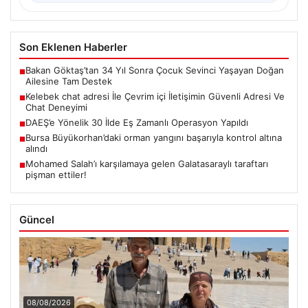
Son Eklenen Haberler
Bakan Göktaş’tan 34 Yıl Sonra Çocuk Sevinci Yaşayan Doğan
■
Ailesine Tam Destek
Kelebek chat adresi İle Çevrim içi İletişimin Güvenli Adresi Ve
■
Chat Deneyimi
DAEŞ’e Yönelik 30 İlde Eş Zamanlı Operasyon Yapıldı
■
Bursa Büyükorhan’daki orman yangını başarıyla kontrol altına
■
alındı
Mohamed Salah’ı karşılamaya gelen Galatasaraylı taraftarı
■
pişman ettiler!
Güncel
08/08/2026