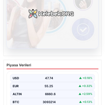
08.08.2026
Kelebek chat adresi İle Çevrim içi
Piyasa Verileri
İletişimin Güvenli Adresi Ve Chat
Deneyimi
USD
47.74
▲ +0.18%
Sanal çağında kullanıcıların kaliteli bir biçimde irtibat
kurması büyük bir değer taşımaktadır. Halen birçok…
EUR
55.25
▲ +0.32%
ALTIN
6660.6
▲ +2.59%
BTC
3093214
▲ +0.13%