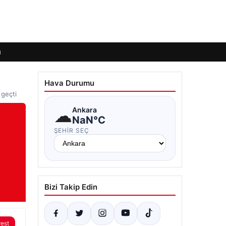
ı
Hava Durumu
 geçti
☁
Ankara
NaN°C
ŞEHIR SEÇ
Bizi Takip Edin
rest