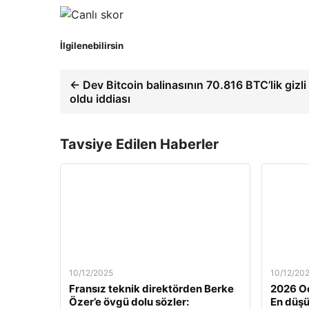
İlgilenebilirsin
← Dev Bitcoin balinasının 70.816 BTC’lik gizli
oldu iddiası
Tavsiye Edilen Haberler
10/12/2025
10/12/20
Fransız teknik direktörden Berke
2026 Oc
Özer’e övgü dolu sözler:
En düş