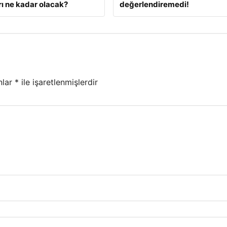
ı ne kadar olacak?
değerlendiremedi!
nlar
*
ile işaretlenmişlerdir