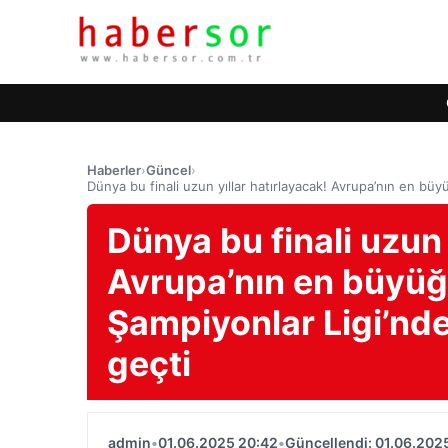
Haberler
›
Güncel
›
Dünya bu finali uzun yıllar hatırlayacak! Avrupa’nın en büy
Dünya bu finali uzun 
Avrupa’nın en büyüğü
Şampiyonlar Ligi’nde
geçti
admin
•
01.06.2025 20:42
•
Güncellendi: 01.06.202