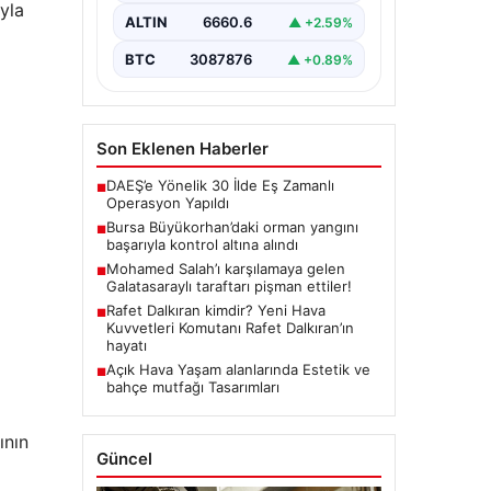
gelen büyük orman yangını,
ayla
yerel…
ALTIN
6660.6
▲ +2.59%
BTC
3087876
▲ +0.89%
Son Eklenen Haberler
DAEŞ’e Yönelik 30 İlde Eş Zamanlı
■
Operasyon Yapıldı
Bursa Büyükorhan’daki orman yangını
■
başarıyla kontrol altına alındı
Mohamed Salah’ı karşılamaya gelen
■
Galatasaraylı taraftarı pişman ettiler!
Rafet Dalkıran kimdir? Yeni Hava
■
Kuvvetleri Komutanı Rafet Dalkıran’ın
hayatı
Açık Hava Yaşam alanlarında Estetik ve
■
bahçe mutfağı Tasarımları
ının
Güncel