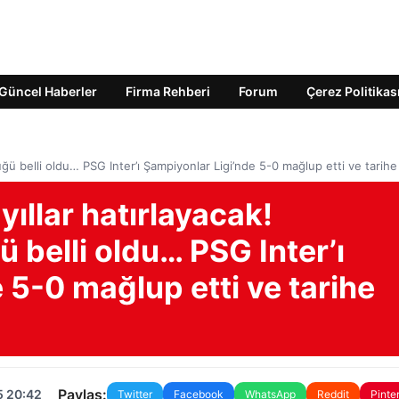
Güncel Haberler
Firma Rehberi
Forum
Çerez Politikas
üğü belli oldu… PSG Inter’ı Şampiyonlar Ligi’nde 5-0 mağlup etti ve tarihe
yıllar hatırlayacak!
 belli oldu… PSG Inter’ı
 5-0 mağlup etti ve tarihe
Paylaş:
5 20:42
Twitter
Facebook
WhatsApp
Reddit
Pinte