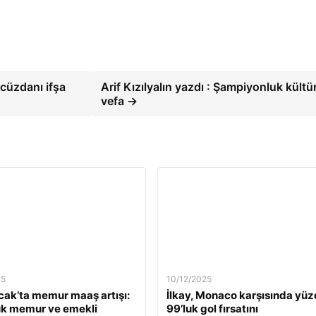
 cüzdanı ifşa
Arif Kızılyalın yazdı : Şampiyonluk kültü
vefa →
25
10/12/2025
ak’ta memur maaş artışı:
İlkay, Monaco karşısında yü
ük memur ve emekli
99’luk gol fırsatını