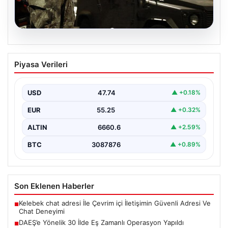
07.08.2026
DAEŞ’e Yönelik 30 İlde Eş Zamanlı
Piyasa Verileri
Operasyon Yapıldı
Türkiye genelinde terör örgütü DAEŞ’e karşı geniş çaplı
bir operasyon düzenlendi. İçişleri Bakanlığı’nın
USD
47.74
▲ +0.18%
koordinasyonunda…
EUR
55.25
▲ +0.32%
ALTIN
6660.6
▲ +2.59%
BTC
3087876
▲ +0.89%
Son Eklenen Haberler
Kelebek chat adresi İle Çevrim içi İletişimin Güvenli Adresi Ve
■
Chat Deneyimi
DAEŞ’e Yönelik 30 İlde Eş Zamanlı Operasyon Yapıldı
■