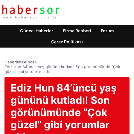
Güncel Haberler
Firma Rehberi
Forum
Çerez Politikası
Haberler
›
Güncel
›
Ediz Hun 84’üncü yaş gününü kutladı! Son görünümünde “Çok
güzel” gibi yorumlar aldı.
Ediz Hun 84’üncü yaş
gününü kutladı! Son
görünümünde “Çok
güzel” gibi yorumlar