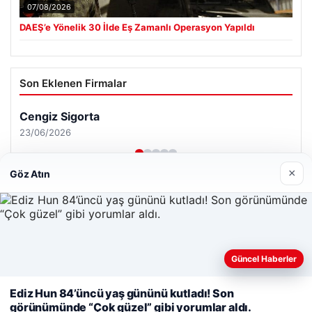
07/08/2026
DAEŞ’e Yönelik 30 İlde Eş Zamanlı Operasyon Yapıldı
Son Eklenen Firmalar
×
Göz Atın
Güncel Haberler
Web sitemizi nasıl kullandığınızı daha iyi anlayabilmek,
deneyiminizi kişiselleştirmek ve geliştirmek amacıyla çerezler
Ediz Hun 84’üncü yaş gününü kutladı! Son
kullanıyoruz.
Çerez Politikamız
görünümünde “Çok güzel” gibi yorumlar aldı.