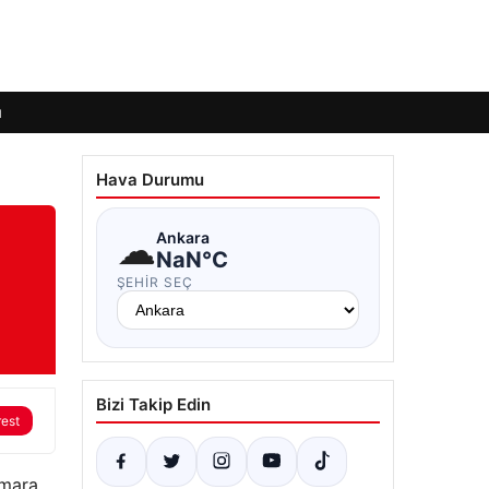
ı
Hava Durumu
☁
Ankara
NaN°C
ŞEHIR SEÇ
Bizi Takip Edin
rest
rmara