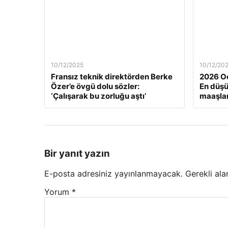
10/12/2025
10/12/20
Fransız teknik direktörden Berke
2026 Oc
Özer’e övgü dolu sözler:
En düş
‘Çalışarak bu zorluğu aştı’
maaşlar
Bir yanıt yazın
E-posta adresiniz yayınlanmayacak.
Gerekli ala
Yorum
*