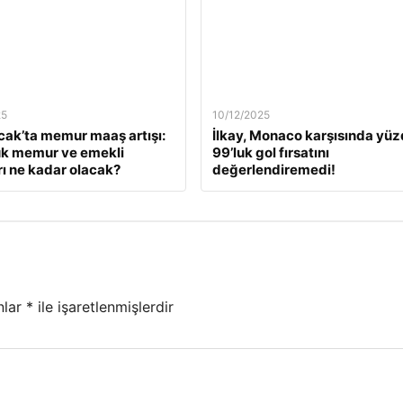
25
10/12/2025
ak’ta memur maaş artışı:
İlkay, Monaco karşısında yü
ük memur ve emekli
99’luk gol fırsatını
ı ne kadar olacak?
değerlendiremedi!
nlar
*
ile işaretlenmişlerdir