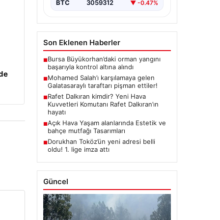
BTC
3059312
▼ -0.47%
Son Eklenen Haberler
Bursa Büyükorhan’daki orman yangını
■
başarıyla kontrol altına alındı
zde
Mohamed Salah’ı karşılamaya gelen
■
Galatasaraylı taraftarı pişman ettiler!
Rafet Dalkıran kimdir? Yeni Hava
■
Kuvvetleri Komutanı Rafet Dalkıran’ın
hayatı
Açık Hava Yaşam alanlarında Estetik ve
■
bahçe mutfağı Tasarımları
Dorukhan Toköz’ün yeni adresi belli
■
oldu! 1. lige imza attı
Güncel