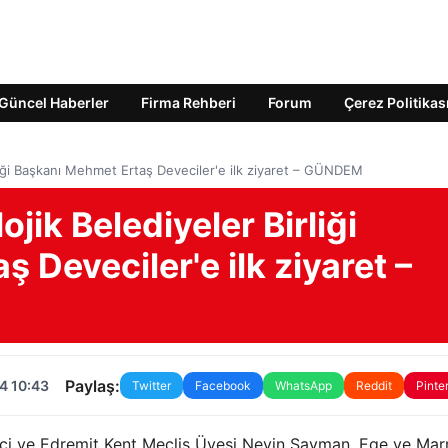
Güncel Haberler
Firma Rehberi
Forum
Çerez Politikas
liği Başkanı Mehmet Ertaş Deveciler'e ilk ziyaret – GÜNDEM
ik Belediyeler Birliği
 Deveciler'e ilk ziyaret –
Paylaş:
4 10:43
Twitter
Facebook
WhatsApp
Reddit
Pinte
eci ve Edremit Kent Meclis Üyesi Nevin Sayman, Ege ve Ma