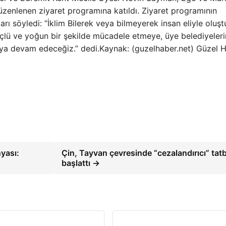
düzenlenen ziyaret programına katıldı. Ziyaret programının
ı söyledi: “İklim Bilerek veya bilmeyerek insan eliyle oluşt
üçlü ve yoğun bir şekilde mücadele etmeye, üye belediyeleri
nmaya devam edeceğiz.” dedi.Kaynak: (guzelhaber.net) Güzel 
yası:
Çin, Tayvan çevresinde “cezalandırıcı” tatb
başlattı →