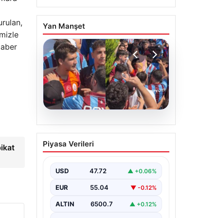
urulan,
Yan Manşet
mizle
Haber
05.08.2026
Mohamed Salah’ı
Piyasa Verileri
ikat
karşılamaya gelen
Galatasaraylı taraftarı
pişman ettiler!
USD
47.72
▲ +0.06%
EUR
55.04
▼ -0.12%
ALTIN
6500.7
▲ +0.12%