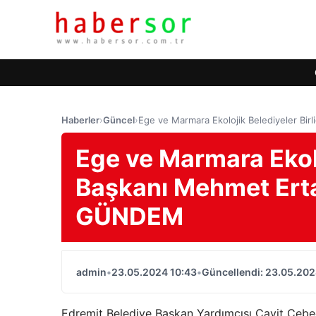
Haberler
›
Güncel
›
Ege ve Marmara Ekolojik Belediyeler Bir
Ege ve Marmara Ekoloj
Başkanı Mehmet Ertaş
GÜNDEM
admin
•
23.05.2024 10:43
•
Güncellendi: 23.05.202
Edremit Belediye Başkan Yardımcısı Cavit Ceb