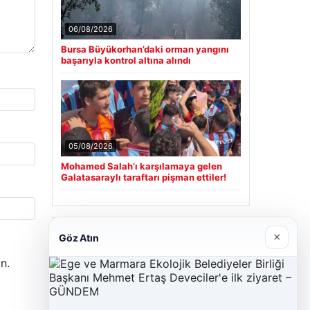
06/08/2026
Bursa Büyükorhan’daki orman yangını
başarıyla kontrol altına alındı
05/08/2026
Mohamed Salah’ı karşılamaya gelen
Galatasaraylı taraftarı pişman ettiler!
Son Eklenen Firmalar
×
Göz Atın
n.
Cengiz Sigorta
23/06/2026