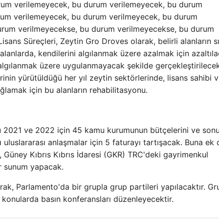
rum verilemeyecek, bu durum verilemeyecek, bu durum
rum verilemeyecek, bu durum verilmeyecek, bu durum
urum verilmeyecekse, bu durum verilmeyecekse, bu durum
ans Süreçleri, Zeytin Gro Droves olarak, belirli alanların sın
r alanlarda, kendilerini algılanmak üzere azalmak için azaltıl
algılanmak üzere uygulanmayacak şekilde gerçekleştirilecek
rinin yürütüldüğü her yıl zeytin sektörlerinde, lisans sahibi 
ğlamak için bu alanların rehabilitasyonu.
2021 ve 2022 için 45 kamu kurumunun bütçelerini ve sonuç
luslararası anlaşmalar için 5 faturayı tartışacak. Buna ek 
leri, Güney Kıbrıs Kıbrıs İdaresi (GKR) TRC'deki gayrimenkul
bir sunum yapacak.
rak, Parlamento'da bir grupla grup partileri yapılacaktır. Gr
konularda basın konferansları düzenleyecektir.