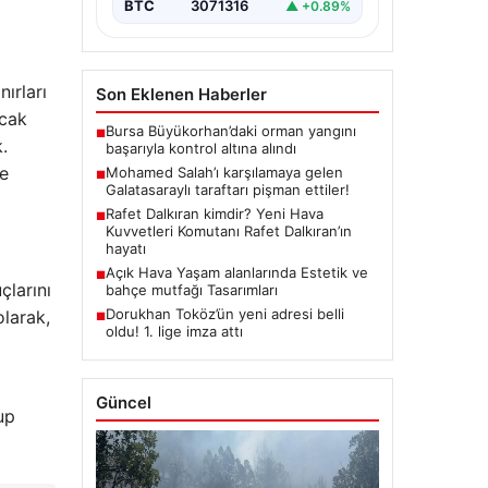
BTC
3071316
▲ +0.89%
ırları
Son Eklenen Haberler
acak
Bursa Büyükorhan’daki orman yangını
■
.
başarıyla kontrol altına alındı
ve
Mohamed Salah’ı karşılamaya gelen
■
Galatasaraylı taraftarı pişman ettiler!
Rafet Dalkıran kimdir? Yeni Hava
■
Kuvvetleri Komutanı Rafet Dalkıran’ın
hayatı
Açık Hava Yaşam alanlarında Estetik ve
■
larını
bahçe mutfağı Tasarımları
Dorukhan Toköz’ün yeni adresi belli
olarak,
■
oldu! 1. lige imza attı
Güncel
up