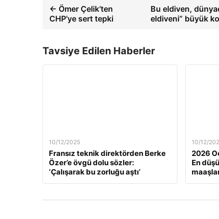
← Ömer Çelik’ten
Bu eldiven, dünyada
CHP’ye sert tepki
eldiveni” büyük k
Tavsiye Edilen Haberler
10/12/2025
10/12/20
Fransız teknik direktörden Berke
2026 Oc
Özer’e övgü dolu sözler:
En düş
‘Çalışarak bu zorluğu aştı’
maaşlar