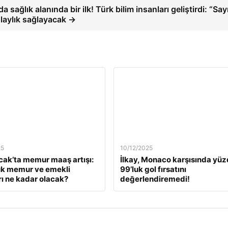
 sağlık alanında bir ilk! Türk bilim insanları geliştirdi: “Sa
olaylık sağlayacak →
25
10/12/2025
ak’ta memur maaş artışı:
İlkay, Monaco karşısında yü
ük memur ve emekli
99’luk gol fırsatını
ı ne kadar olacak?
değerlendiremedi!