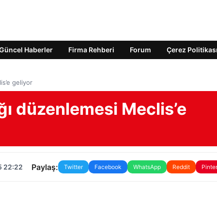
Güncel Haberler
Firma Rehberi
Forum
Çerez Politikas
s’e geliyor
ğı düzenlemesi Meclis’e
Paylaş:
5 22:22
Twitter
Facebook
WhatsApp
Reddit
Pinte