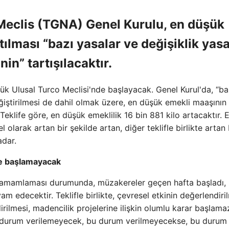
Meclis (TGNA) Genel Kurulu, en düşük
ılması “bazı yasalar ve değişiklik yasa
n” tartışılacaktır.
k Ulusal Turco Meclisi'nde başlayacak. Genel Kurul'da, “ba
iştirilmesi de dahil olmak üzere, en düşük emekli maaşının
r. Teklife göre, en düşük emeklilik 16 bin 881 kilo artacaktır. 
el olarak artan bir şekilde artan, diğer teklifle birlikte artan 
adar.
je başlamayacak
 tamamlaması durumunda, müzakereler geçen hafta başladı,
am edecektir. Teklifle birlikte, çevresel etkinin değerlendiri
ndirilmesi, madencilik projelerine ilişkin olumlu karar başlama
u durum verilemeyecek, bu durum verilmeyecekse, bu durum