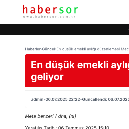
Haberler
›
Güncel
›
En düşük emekli aylığı düzenlemesi Mecli
En düşük emekli aylı
geliyor
admin
•
06.07.2025 22:22
•
Güncellendi: 06.07.202
Meta benzeri / dha, (ni)
Yaratılış Tarihi: 06 Temmuz 2025 15:10