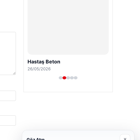
×
Göz Atın