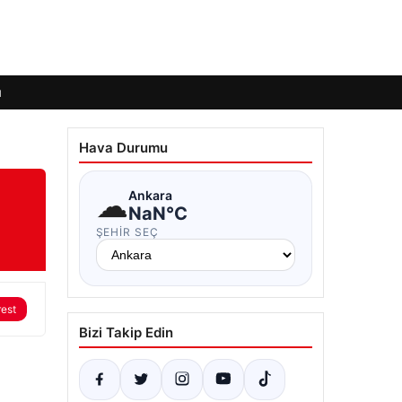
ı
Hava Durumu
☁
Ankara
NaN°C
ŞEHIR SEÇ
rest
Bizi Takip Edin