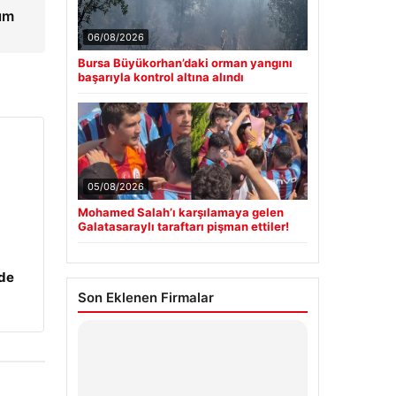
yım
06/08/2026
Bursa Büyükorhan’daki orman yangını
başarıyla kontrol altına alındı
05/08/2026
Mohamed Salah’ı karşılamaya gelen
Galatasaraylı taraftarı pişman ettiler!
zde
Son Eklenen Firmalar
Hastaş Beton
26/05/2026