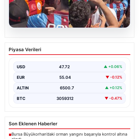
05.08.2026
Mohamed Salah’ı karşılamaya gelen
Piyasa Verileri
Galatasaraylı taraftarı pişman ettiler!
USD
47.72
▲ +0.06%
EUR
55.04
▼ -0.12%
ALTIN
6500.7
▲ +0.12%
BTC
3059312
▼ -0.47%
Son Eklenen Haberler
Bursa Büyükorhan’daki orman yangını başarıyla kontrol altına
■
alındı