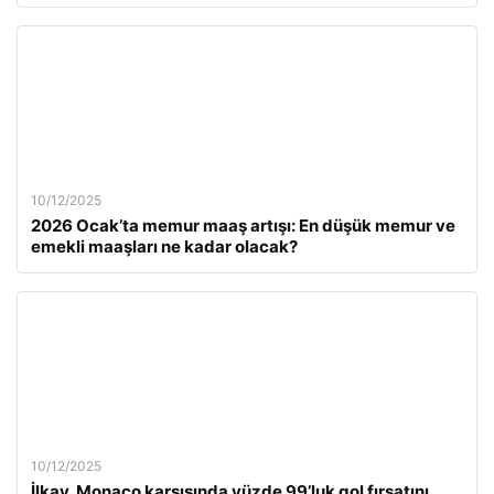
10/12/2025
2026 Ocak’ta memur maaş artışı: En düşük memur ve
emekli maaşları ne kadar olacak?
10/12/2025
İlkay, Monaco karşısında yüzde 99’luk gol fırsatını