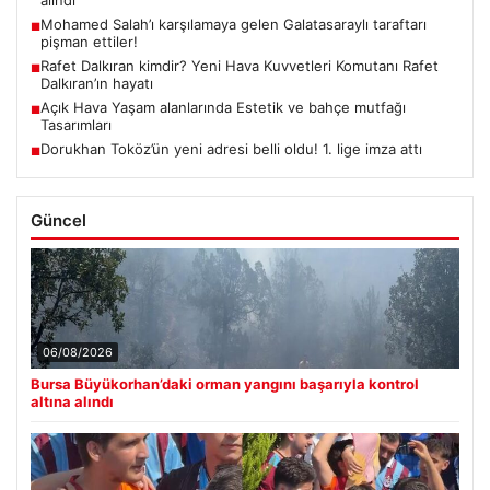
Mohamed Salah’ı karşılamaya gelen Galatasaraylı taraftarı
■
pişman ettiler!
Rafet Dalkıran kimdir? Yeni Hava Kuvvetleri Komutanı Rafet
■
Dalkıran’ın hayatı
Açık Hava Yaşam alanlarında Estetik ve bahçe mutfağı
■
Tasarımları
Dorukhan Toköz’ün yeni adresi belli oldu! 1. lige imza attı
■
Güncel
06/08/2026
Bursa Büyükorhan’daki orman yangını başarıyla kontrol
altına alındı