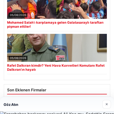
05/08/2026
Mohamed Salah’ı karşılamaya gelen Galatasaraylı taraftarı
pişman ettiler!
05/08/2026
Rafet Dalkıran kimdir? Yeni Hava Kuvvetleri Komutanı Rafet
Dalkıran’ın hayatı
Son Eklenen Firmalar
×
Göz Atın