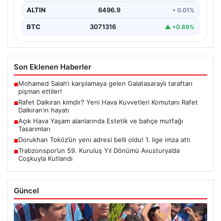
ALTIN
6496.9
• 0.01%
BTC
3071316
▲ +0.89%
Son Eklenen Haberler
Mohamed Salah’ı karşılamaya gelen Galatasaraylı taraftarı
■
pişman ettiler!
Rafet Dalkıran kimdir? Yeni Hava Kuvvetleri Komutanı Rafet
■
Dalkıran’ın hayatı
Açık Hava Yaşam alanlarında Estetik ve bahçe mutfağı
■
Tasarımları
Dorukhan Toköz’ün yeni adresi belli oldu! 1. lige imza attı
■
Trabzonspor’un 59. Kuruluş Yıl Dönümü Avusturya’da
■
Coşkuyla Kutlandı
Güncel