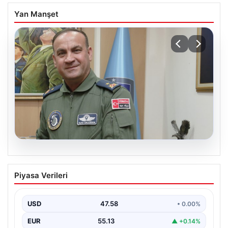
Yan Manşet
05.08.2026
Rafet Dalkıran kimdir? Yeni Hava
Piyasa Verileri
Kuvvetleri Komutanı Rafet Dalkıran’ın
hayatı
USD
47.58
• 0.00%
EUR
55.13
▲ +0.14%