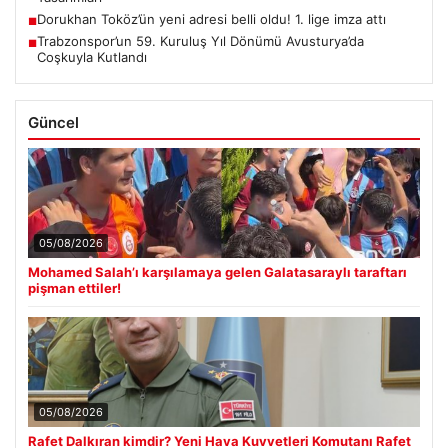
Dorukhan Toköz’ün yeni adresi belli oldu! 1. lige imza attı
■
Trabzonspor’un 59. Kuruluş Yıl Dönümü Avusturya’da
■
Coşkuyla Kutlandı
Güncel
05/08/2026
Mohamed Salah’ı karşılamaya gelen Galatasaraylı taraftarı
pişman ettiler!
05/08/2026
Rafet Dalkıran kimdir? Yeni Hava Kuvvetleri Komutanı Rafet