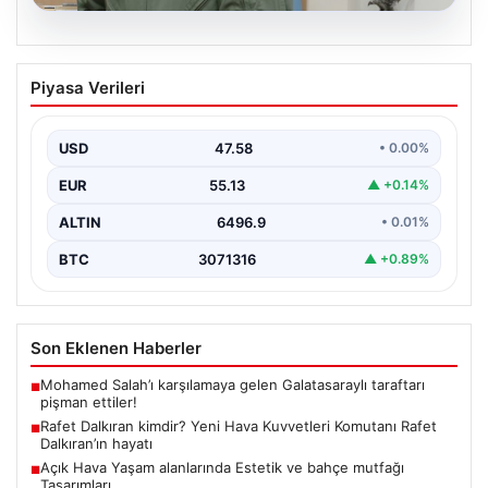
05.08.2026
Rafet Dalkıran kimdir? Yeni Hava
Piyasa Verileri
Kuvvetleri Komutanı Rafet Dalkıran’ın
hayatı
USD
47.58
• 0.00%
EUR
55.13
▲ +0.14%
ALTIN
6496.9
• 0.01%
BTC
3071316
▲ +0.89%
Son Eklenen Haberler
Mohamed Salah’ı karşılamaya gelen Galatasaraylı taraftarı
■
pişman ettiler!
Rafet Dalkıran kimdir? Yeni Hava Kuvvetleri Komutanı Rafet
■
Dalkıran’ın hayatı
Açık Hava Yaşam alanlarında Estetik ve bahçe mutfağı
■
Tasarımları