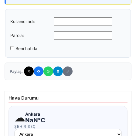
Kullanıcı adı:
Parola:
Beni hatırla
Paylaş:
Hava Durumu
☁
Ankara
NaN°C
ŞEHIR SEÇ