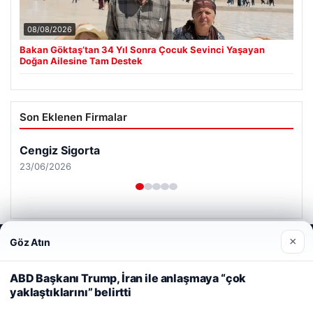
08/08/2026
Bakan Göktaş’tan 34 Yıl Sonra Çocuk Sevinci Yaşayan
Doğan Ailesine Tam Destek
Son Eklenen Firmalar
Cengiz Sigorta
23/06/2026
×
Göz Atın
Web sitemizi nasıl kullandığınızı daha iyi anlayabilmek,
deneyiminizi kişiselleştirmek ve geliştirmek amacıyla çerezler
kullanıyoruz.
Çerez Politikamız
ABD Başkanı Trump, İran ile anlaşmaya “çok
© 2026 Habersor – Yeni Haberler
yaklaştıklarını” belirtti
Reddet
Kabul Et
Yeminli Tercüme Bürosu
|
Malta Dil Okulu
|