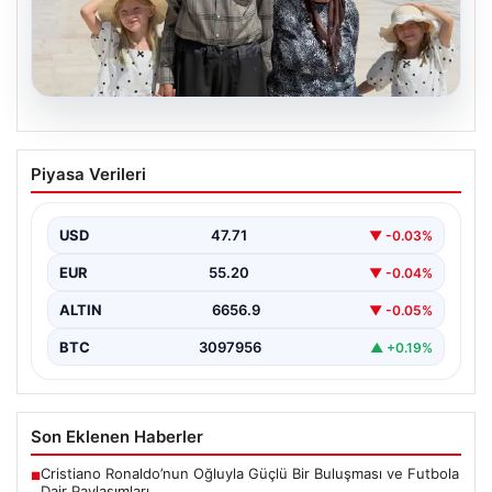
08.08.2026
Bakan Göktaş’tan 34 Yıl Sonra Çocuk
Piyasa Verileri
Sevinci Yaşayan Doğan Ailesine Tam
Destek
USD
47.71
▼ -0.03%
Aile ve Sosyal Hizmetler Bakanı Mahinur Özdemir
Göktaş, 34 yıllık bekleyişin ardından tüp bebek…
EUR
55.20
▼ -0.04%
ALTIN
6656.9
▼ -0.05%
BTC
3097956
▲ +0.19%
Son Eklenen Haberler
Cristiano Ronaldo’nun Oğluyla Güçlü Bir Buluşması ve Futbola
■
Dair Paylaşımları