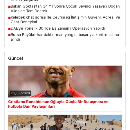
Bakan Göktaş’tan 34 Yıl Sonra Çocuk Sevinci Yaşayan Doğan
■
Ailesine Tam Destek
Kelebek chat adresi İle Çevrim içi İletişimin Güvenli Adresi Ve
■
Chat Deneyimi
DAEŞ’e Yönelik 30 İlde Eş Zamanlı Operasyon Yapıldı
■
Bursa Büyükorhan’daki orman yangını başarıyla kontrol altına
■
alındı
Güncel
09/08/2026
Cristiano Ronaldo’nun Oğluyla Güçlü Bir Buluşması ve
Futbola Dair Paylaşımları