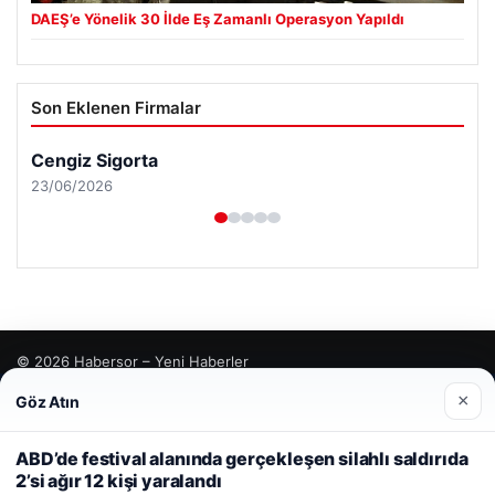
DAEŞ’e Yönelik 30 İlde Eş Zamanlı Operasyon Yapıldı
Son Eklenen Firmalar
Cengiz Sigorta
23/06/2026
© 2026 Habersor – Yeni Haberler
×
Göz Atın
Yeminli Tercüme Bürosu
|
Malta Dil Okulu
|
Web sitemizi nasıl kullandığınızı daha iyi anlayabilmek,
lemagrup.com.tr
deneyiminizi kişiselleştirmek ve geliştirmek amacıyla çerezler
ahis
ahis
cio
rdhub
kullanıyoruz.
Çerez Politikamız
ABD’de festival alanında gerçekleşen silahlı saldırıda
2’si ağır 12 kişi yaralandı
Reddet
Kabul Et