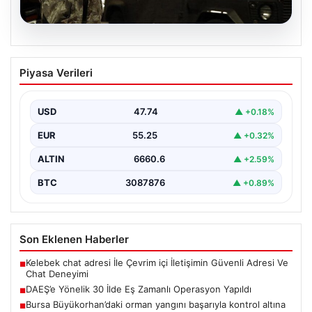
07.08.2026
DAEŞ’e Yönelik 30 İlde Eş Zamanlı
Piyasa Verileri
Operasyon Yapıldı
Türkiye genelinde terör örgütü DAEŞ'e karşı geniş çaplı
bir operasyon düzenlendi. İçişleri Bakanlığı'nın
USD
47.74
▲ +0.18%
koordinasyonunda…
EUR
55.25
▲ +0.32%
ALTIN
6660.6
▲ +2.59%
BTC
3087876
▲ +0.89%
Son Eklenen Haberler
Kelebek chat adresi İle Çevrim içi İletişimin Güvenli Adresi Ve
■
Chat Deneyimi
DAEŞ’e Yönelik 30 İlde Eş Zamanlı Operasyon Yapıldı
■
Bursa Büyükorhan’daki orman yangını başarıyla kontrol altına
■