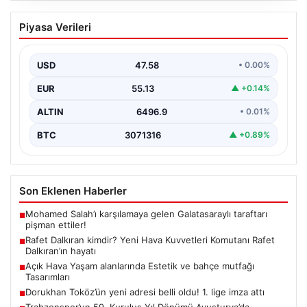
Rafet Dalkıran kimdir? Yeni Hava
Piyasa Verileri
Kuvvetleri Komutanı Rafet Dalkıran’ın
hayatı
USD
47.58
• 0.00%
EUR
55.13
▲ +0.14%
ALTIN
6496.9
• 0.01%
BTC
3071316
▲ +0.89%
Son Eklenen Haberler
Mohamed Salah’ı karşılamaya gelen Galatasaraylı taraftarı
■
pişman ettiler!
Rafet Dalkıran kimdir? Yeni Hava Kuvvetleri Komutanı Rafet
■
Dalkıran’ın hayatı
Açık Hava Yaşam alanlarında Estetik ve bahçe mutfağı
■
Tasarımları
Dorukhan Toköz’ün yeni adresi belli oldu! 1. lige imza attı
■
Trabzonspor’un 59. Kuruluş Yıl Dönümü Avusturya’da