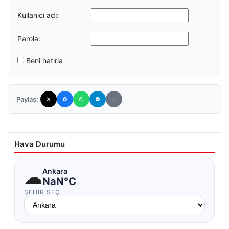
Kullanıcı adı:
Parola:
Beni hatırla
Paylaş:
Hava Durumu
☁
Ankara
NaN°C
ŞEHIR SEÇ