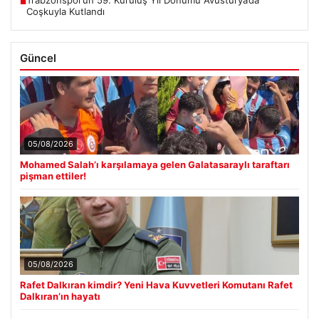
■
Coşkuyla Kutlandı
Güncel
05/08/2026
Mohamed Salah’ı karşılamaya gelen Galatasaraylı taraftarı
pişman ettiler!
05/08/2026
Rafet Dalkıran kimdir? Yeni Hava Kuvvetleri Komutanı Rafet
Dalkıran’ın hayatı