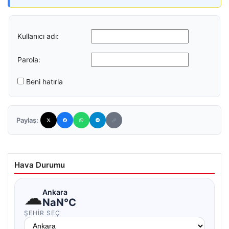
Kullanıcı adı:
Parola:
Beni hatırla
Paylaş:
Hava Durumu
☁
Ankara
NaN°C
ŞEHIR SEÇ