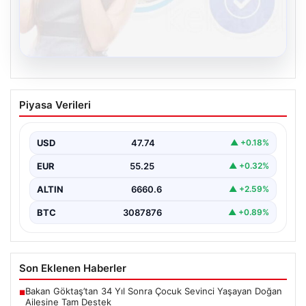
08.08.2026
Kelebek chat adresi İle Çevrim içi
Piyasa Verileri
İletişimin Güvenli Adresi Ve Chat
Deneyimi
USD
47.74
▲ +0.18%
Sanal çağında kullanıcıların kaliteli bir biçimde irtibat
kurması büyük bir değer taşımaktadır. Halen birçok…
EUR
55.25
▲ +0.32%
ALTIN
6660.6
▲ +2.59%
BTC
3087876
▲ +0.89%
Son Eklenen Haberler
Bakan Göktaş’tan 34 Yıl Sonra Çocuk Sevinci Yaşayan Doğan
■
Ailesine Tam Destek