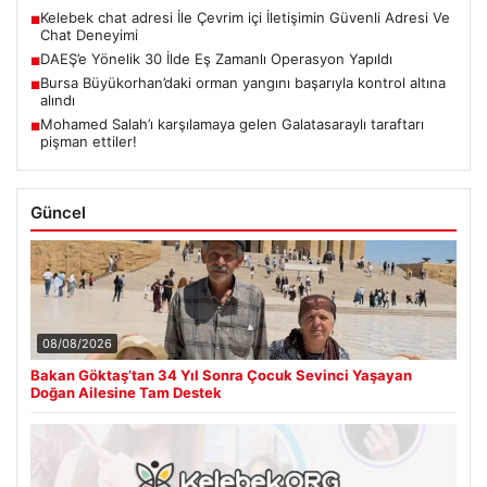
Kelebek chat adresi İle Çevrim içi İletişimin Güvenli Adresi Ve
■
Chat Deneyimi
DAEŞ’e Yönelik 30 İlde Eş Zamanlı Operasyon Yapıldı
■
Bursa Büyükorhan’daki orman yangını başarıyla kontrol altına
■
alındı
Mohamed Salah’ı karşılamaya gelen Galatasaraylı taraftarı
■
pişman ettiler!
Güncel
08/08/2026
Bakan Göktaş’tan 34 Yıl Sonra Çocuk Sevinci Yaşayan
Doğan Ailesine Tam Destek