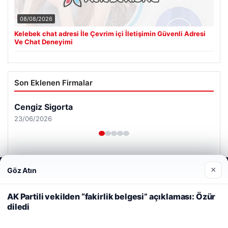
08/08/2026
Kelebek chat adresi İle Çevrim içi İletişimin Güvenli Adresi
Ve Chat Deneyimi
Son Eklenen Firmalar
Cengiz Sigorta
23/06/2026
×
Göz Atın
Web sitemizi nasıl kullandığınızı daha iyi anlayabilmek,
deneyiminizi kişiselleştirmek ve geliştirmek amacıyla çerezler
kullanıyoruz.
Çerez Politikamız
AK Partili vekilden “fakirlik belgesi” açıklaması: Özür
© 2026 Habersor – Yeni Haberler
diledi
Reddet
Kabul Et
Yeminli Tercüme Bürosu
|
Malta Dil Okulu
|