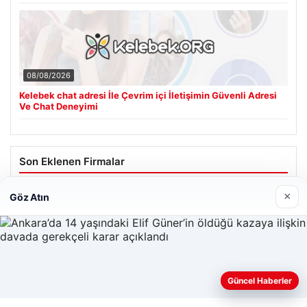
08/08/2026
Kelebek chat adresi İle Çevrim içi İletişimin Güvenli Adresi
Ve Chat Deneyimi
Son Eklenen Firmalar
Cengiz Sigorta
×
Göz Atın
23/06/2026
Web sitemizi nasıl kullandığınızı daha iyi anlayabilmek,
Güncel Haberler
deneyiminizi kişiselleştirmek ve geliştirmek amacıyla çerezler