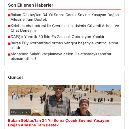
Son Eklenen Haberler
Bakan Göktaş’tan 34 Yıl Sonra Çocuk Sevinci Yaşayan Doğan
■
Ailesine Tam Destek
Kelebek chat adresi İle Çevrim içi İletişimin Güvenli Adresi Ve
■
Chat Deneyimi
DAEŞ’e Yönelik 30 İlde Eş Zamanlı Operasyon Yapıldı
■
Bursa Büyükorhan’daki orman yangını başarıyla kontrol altına
■
alındı
Mohamed Salah’ı karşılamaya gelen Galatasaraylı taraftarı
■
pişman ettiler!
Güncel
08/08/2026
Bakan Göktaş’tan 34 Yıl Sonra Çocuk Sevinci Yaşayan
Doğan Ailesine Tam Destek