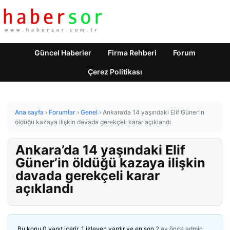
Güncel Haberler
Firma Rehberi
Forum
Çerez Politikası
Ana sayfa
›
Forumlar
›
Genel
›
Ankara’da 14 yaşındaki Elif Güner’in
öldüğü kazaya ilişkin davada gerekçeli karar açıklandı
Ankara’da 14 yaşındaki Elif
Güner’in öldüğü kazaya ilişkin
davada gerekçeli karar
açıklandı
Bu konu 0 yanıt içerir, 1 izleyen vardır ve en son
2 ay önce
admin