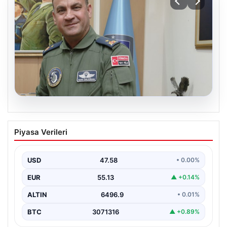
05.08.2026
Rafet Dalkıran kimdir? Yeni Hava
Piyasa Verileri
Kuvvetleri Komutanı Rafet Dalkıran’ın
hayatı
USD
47.58
• 0.00%
EUR
55.13
▲ +0.14%
ALTIN
6496.9
• 0.01%
BTC
3071316
▲ +0.89%