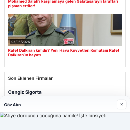
Mohamed Salah’ı karşılamaya gelen Galatasaraylı taraftarı
pişman ettiler!
05/08/2026
Rafet Dalkıran kimdir? Yeni Hava Kuvvetleri Komutanı Rafet
Dalkıran’ın hayatı
Son Eklenen Firmalar
Cengiz Sigorta
23/06/2026
×
Göz Atın