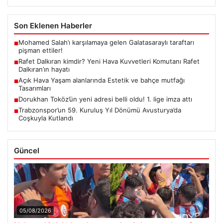
Son Eklenen Haberler
Mohamed Salah’ı karşılamaya gelen Galatasaraylı taraftarı
■
pişman ettiler!
Rafet Dalkıran kimdir? Yeni Hava Kuvvetleri Komutanı Rafet
■
Dalkıran’ın hayatı
Açık Hava Yaşam alanlarında Estetik ve bahçe mutfağı
■
Tasarımları
Dorukhan Toköz’ün yeni adresi belli oldu! 1. lige imza attı
■
Trabzonspor’un 59. Kuruluş Yıl Dönümü Avusturya’da
■
Coşkuyla Kutlandı
Güncel
05/08/2026