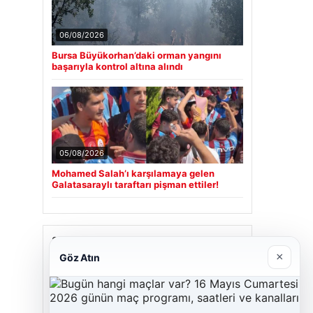
06/08/2026
Bursa Büyükorhan’daki orman yangını
başarıyla kontrol altına alındı
05/08/2026
Mohamed Salah’ı karşılamaya gelen
Galatasaraylı taraftarı pişman ettiler!
Son Eklenen Firmalar
×
Göz Atın
Cengiz Sigorta
23/06/2026