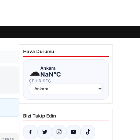
ı
Hava Durumu
☁
Ankara
NaN°C
ŞEHIR SEÇ
Bizi Takip Edin
#18546