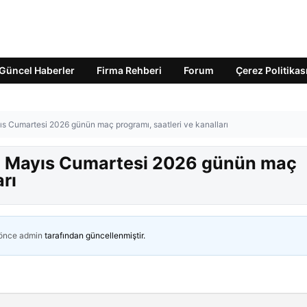
Güncel Haberler
Firma Rehberi
Forum
Çerez Politikas
s Cumartesi 2026 günün maç programı, saatleri ve kanalları
6 Mayıs Cumartesi 2026 günün maç
arı
 önce
admin
tarafından güncellenmiştir.