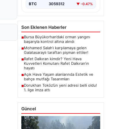
BTC
3059312
▼ -0.47%
Son Eklenen Haberler
Bursa Büyükorhan’daki orman yangını
■
başarıyla kontrol altına alındı
Mohamed Salah’ı karşılamaya gelen
■
Galatasaraylı taraftarı pişman ettiler!
Rafet Dalkıran kimdir? Yeni Hava
■
Kuvvetleri Komutanı Rafet Dalkıran’ın
hayatı
Açık Hava Yaşam alanlarında Estetik ve
■
bahçe mutfağı Tasarımları
Dorukhan Toköz’ün yeni adresi belli oldu!
■
1. lige imza attı
Güncel