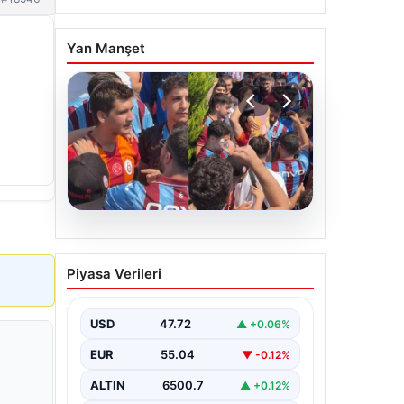
Yan Manşet
05.08.2026
Mohamed Salah’ı
Piyasa Verileri
karşılamaya gelen
Galatasaraylı taraftarı
pişman ettiler!
USD
47.72
▲ +0.06%
EUR
55.04
▼ -0.12%
ALTIN
6500.7
▲ +0.12%