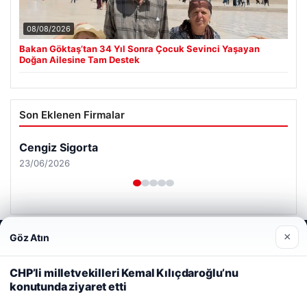
08/08/2026
Bakan Göktaş’tan 34 Yıl Sonra Çocuk Sevinci Yaşayan
Doğan Ailesine Tam Destek
Son Eklenen Firmalar
Cengiz Sigorta
23/06/2026
×
Göz Atın
Web sitemizi nasıl kullandığınızı daha iyi anlayabilmek,
deneyiminizi kişiselleştirmek ve geliştirmek amacıyla çerezler
kullanıyoruz.
Çerez Politikamız
CHP’li milletvekilleri Kemal Kılıçdaroğlu’nu
© 2026 Habersor – Yeni Haberler
konutunda ziyaret etti
Reddet
Kabul Et
Yeminli Tercüme Bürosu
|
Malta Dil Okulu
|