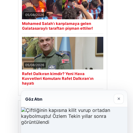
05/08/2026
Mohamed Salah’ı karşılamaya gelen
Galatasaraylı taraftarı pişman ettiler!
05/08/2026
Rafet Dalkıran kimdir? Yeni Hava
Kuvvetleri Komutanı Rafet Dalkıran’ın
hayatı
×
Göz Atın
Son Eklenen Firmalar
Cengiz Sigorta
23/06/2026