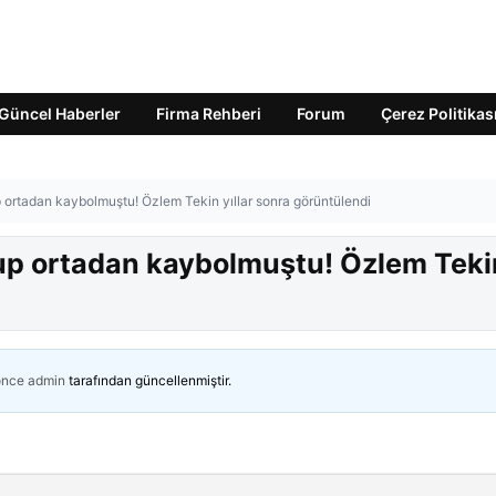
Güncel Haberler
Firma Rehberi
Forum
Çerez Politikas
rup ortadan kaybolmuştu! Özlem Tekin yıllar sonra görüntülendi
vurup ortadan kaybolmuştu! Özlem Teki
önce
admin
tarafından güncellenmiştir.