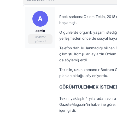
Rock şarkıcısı Özlem Tekin, 2018’d
A
başlamıştı.
admin
O günlerde organik yaşam istediği 
Anahtar
yerleşmeden önce de sosyal hayatt
yönetici
Telefon dahi kullanmadığı bilinen Ö
çıkmıştı. Komşuları aylardır Özlem 
da söylemişlerdi.
Tekin’in, uzun zamandır Bodrum G
planları olduğu söyleniyordu.
GÖRÜNTÜLENMEK İSTEME
Tekin, yaklaşık 4 yıl aradan son
GazeteMagazin’in haberine göre; e
içeri girdi.