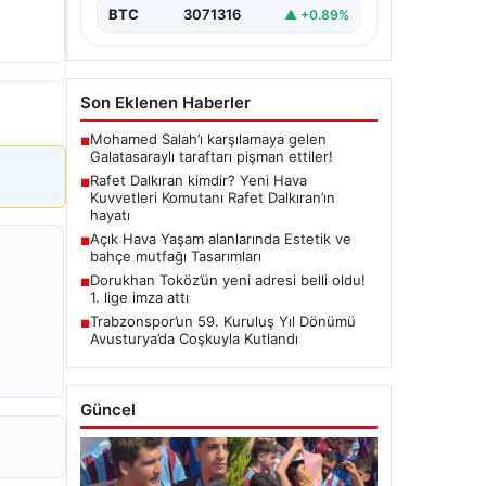
BTC
3071316
▲ +0.89%
Son Eklenen Haberler
Mohamed Salah’ı karşılamaya gelen
■
Galatasaraylı taraftarı pişman ettiler!
Rafet Dalkıran kimdir? Yeni Hava
■
Kuvvetleri Komutanı Rafet Dalkıran’ın
hayatı
Açık Hava Yaşam alanlarında Estetik ve
■
bahçe mutfağı Tasarımları
Dorukhan Toköz’ün yeni adresi belli oldu!
■
1. lige imza attı
Trabzonspor’un 59. Kuruluş Yıl Dönümü
■
Avusturya’da Coşkuyla Kutlandı
Güncel