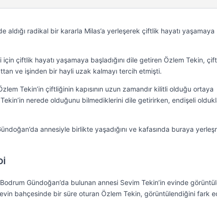
e aldığı radikal bir kararla Milas’a yerleşerek çiftlik hayatı yaşamaya
için çiftlik hayatı yaşamaya başladığını dile getiren Özlem Tekin, çift
an ve işinden bir hayli uzak kalmayı tercih etmişti.
zlem Tekin’in çiftliğinin kapısının uzun zamandır kilitli olduğu ortaya
Tekin’in nerede olduğunu bilmediklerini dile getirirken, endişeli oldukl
ündoğan’da annesiyle birlikte yaşadığını ve kafasında buraya yerle
Dİ
ra Bodrum Gündoğan’da bulunan annesi Sevim Tekin’in evinde görüntül
vin bahçesinde bir süre oturan Özlem Tekin, görüntülendiğini fark e