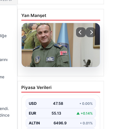
Yan Manşet
liğe
arını
05.08.2026
şme
Rafet Dalkıran kimdir?
Piyasa Verileri
Yeni Hava Kuvvetleri
Komutanı Rafet Dalkıran’ın
hayatı
USD
47.58
• 0.00%
endi.
EUR
55.13
▲ +0.14%
dince
ALTIN
6496.9
• 0.01%