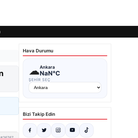
ı
Hava Durumu
☁
Ankara
n
NaN°C
ŞEHIR SEÇ
Bizi Takip Edin
#26767