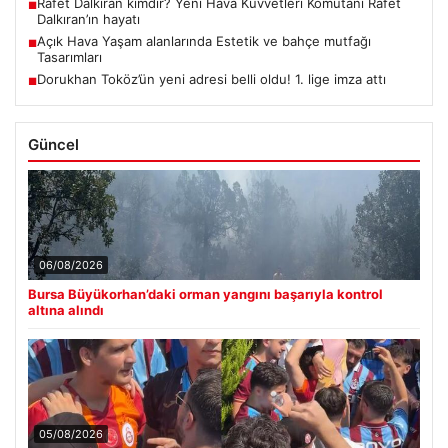
Rafet Dalkıran kimdir? Yeni Hava Kuvvetleri Komutanı Rafet
■
Dalkıran’ın hayatı
Açık Hava Yaşam alanlarında Estetik ve bahçe mutfağı
■
Tasarımları
Dorukhan Toköz’ün yeni adresi belli oldu! 1. lige imza attı
■
Güncel
06/08/2026
Bursa Büyükorhan’daki orman yangını başarıyla kontrol
altına alındı
05/08/2026