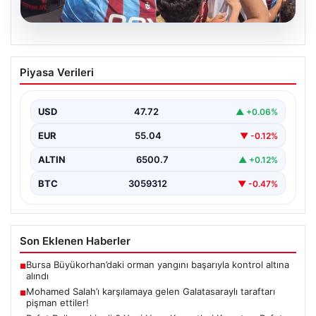
05.08.2026
Mohamed Salah’ı karşılamaya gelen
Piyasa Verileri
Galatasaraylı taraftarı pişman ettiler!
USD
47.72
▲ +0.06%
EUR
55.04
▼ -0.12%
ALTIN
6500.7
▲ +0.12%
BTC
3059312
▼ -0.47%
Son Eklenen Haberler
Bursa Büyükorhan’daki orman yangını başarıyla kontrol altına
■
alındı
Mohamed Salah’ı karşılamaya gelen Galatasaraylı taraftarı
■
pişman ettiler!