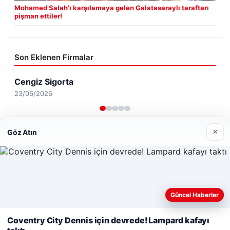
Mohamed Salah’ı karşılamaya gelen Galatasaraylı taraftarı
pişman ettiler!
Son Eklenen Firmalar
Cengiz Sigorta
23/06/2026
×
Göz Atın
© 2026 Habersor – Yeni Haberler
Yeminli Tercüme Bürosu
|
Malta Dil Okulu
|
Web sitemizi nasıl kullandığınızı daha iyi anlayabilmek,
Güncel Haberler
lemagrup.com.tr
deneyiminizi kişiselleştirmek ve geliştirmek amacıyla çerezler
ahis
ahis
cio
rdhub
kullanıyoruz.
Çerez Politikamız
Coventry City Dennis için devrede! Lampard kafayı