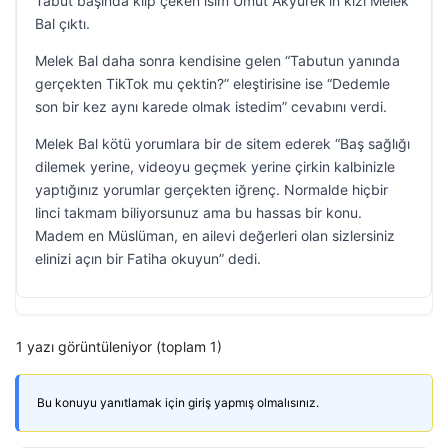
Tabut başında klip çeken isim Umut Akyürek’in kızı Melek
Bal çıktı.
Melek Bal daha sonra kendisine gelen “Tabutun yanında
gerçekten TikTok mu çektin?” eleştirisine ise “Dedemle
son bir kez aynı karede olmak istedim” cevabını verdi.
Melek Bal kötü yorumlara bir de sitem ederek “Baş sağlığı
dilemek yerine, videoyu geçmek yerine çirkin kalbinizle
yaptığınız yorumlar gerçekten iğrenç. Normalde hiçbir
linci takmam biliyorsunuz ama bu hassas bir konu.
Madem en Müslüman, en ailevi değerleri olan sizlersiniz
elinizi açın bir Fatiha okuyun” dedi.
1 yazı görüntüleniyor (toplam 1)
Bu konuyu yanıtlamak için giriş yapmış olmalısınız.