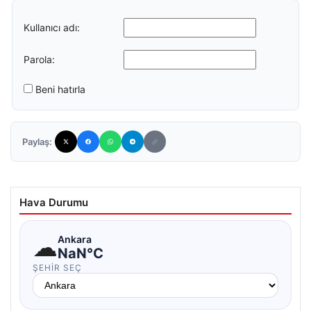
Kullanıcı adı:
Parola:
Beni hatırla
Paylaş:
Hava Durumu
☁
Ankara
NaN°C
ŞEHIR SEÇ