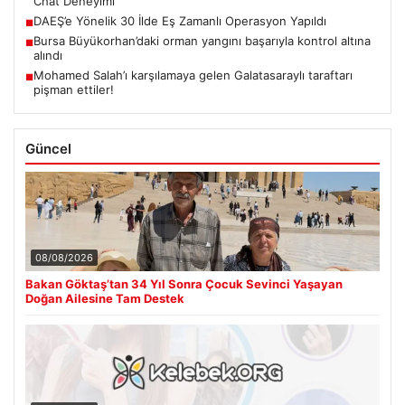
Chat Deneyimi
DAEŞ’e Yönelik 30 İlde Eş Zamanlı Operasyon Yapıldı
■
Bursa Büyükorhan’daki orman yangını başarıyla kontrol altına
■
alındı
Mohamed Salah’ı karşılamaya gelen Galatasaraylı taraftarı
■
pişman ettiler!
Güncel
08/08/2026
Bakan Göktaş’tan 34 Yıl Sonra Çocuk Sevinci Yaşayan
Doğan Ailesine Tam Destek