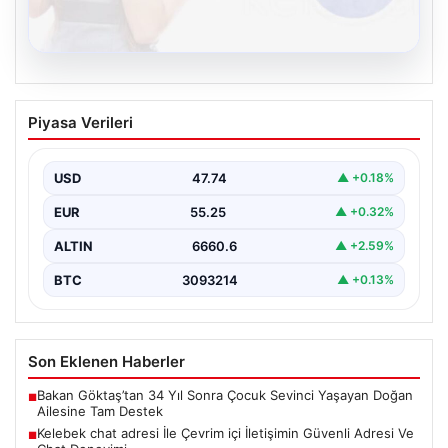
08.08.2026
Kelebek chat adresi İle Çevrim içi
Piyasa Verileri
İletişimin Güvenli Adresi Ve Chat
Deneyimi
USD
47.74
▲ +0.18%
Sanal çağında kullanıcıların kaliteli bir biçimde irtibat
kurması büyük bir değer taşımaktadır. Halen birçok…
EUR
55.25
▲ +0.32%
ALTIN
6660.6
▲ +2.59%
BTC
3093214
▲ +0.13%
Son Eklenen Haberler
Bakan Göktaş’tan 34 Yıl Sonra Çocuk Sevinci Yaşayan Doğan
■
Ailesine Tam Destek
Kelebek chat adresi İle Çevrim içi İletişimin Güvenli Adresi Ve
■