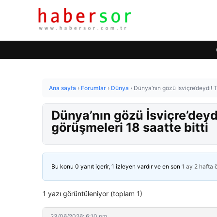
Ana sayfa
›
Forumlar
›
Dünya
›
Dünya’nın gözü İsviçre’deydi! Ta
Dünya’nın gözü İsviçre’deydi
görüşmeleri 18 saatte bitti
Bu konu 0 yanıt içerir, 1 izleyen vardır ve en son
1 ay 2 hafta
1 yazı görüntüleniyor (toplam 1)
23/06/2026: 6:10 pm