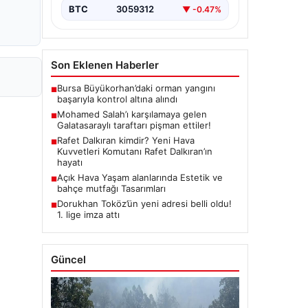
BTC
3059312
▼ -0.47%
Son Eklenen Haberler
Bursa Büyükorhan’daki orman yangını
■
başarıyla kontrol altına alındı
Mohamed Salah’ı karşılamaya gelen
■
Galatasaraylı taraftarı pişman ettiler!
Rafet Dalkıran kimdir? Yeni Hava
■
Kuvvetleri Komutanı Rafet Dalkıran’ın
hayatı
Açık Hava Yaşam alanlarında Estetik ve
■
bahçe mutfağı Tasarımları
Dorukhan Toköz’ün yeni adresi belli oldu!
■
1. lige imza attı
Güncel