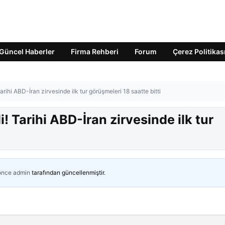
Güncel Haberler
Firma Rehberi
Forum
Çerez Politikas
rihi ABD-İran zirvesinde ilk tur görüşmeleri 18 saatte bitti
! Tarihi ABD-İran zirvesinde ilk tur
 önce
admin
tarafından güncellenmiştir.