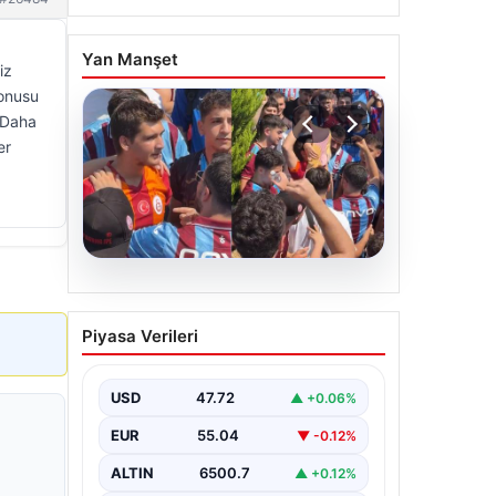
Yan Manşet
iz
konusu
 “Daha
er
05.08.2026
Mohamed Salah’ı
Piyasa Verileri
karşılamaya gelen
Galatasaraylı taraftarı
pişman ettiler!
USD
47.72
▲ +0.06%
EUR
55.04
▼ -0.12%
ALTIN
6500.7
▲ +0.12%