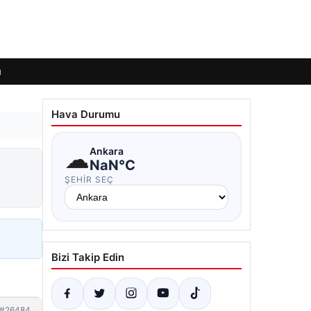
ı
Hava Durumu
☁
Ankara
NaN°C
ŞEHIR SEÇ
Bizi Takip Edin
#26484