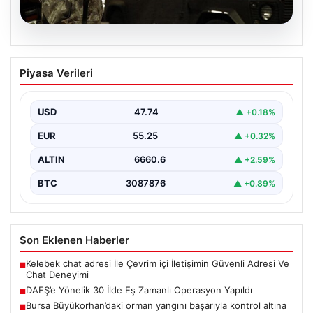
07.08.2026
DAEŞ’e Yönelik 30 İlde Eş Zamanlı
Piyasa Verileri
Operasyon Yapıldı
Türkiye genelinde terör örgütü DAEŞ'e karşı geniş çaplı
bir operasyon düzenlendi. İçişleri Bakanlığı'nın
USD
47.74
▲ +0.18%
koordinasyonunda…
EUR
55.25
▲ +0.32%
ALTIN
6660.6
▲ +2.59%
BTC
3087876
▲ +0.89%
Son Eklenen Haberler
Kelebek chat adresi İle Çevrim içi İletişimin Güvenli Adresi Ve
■
Chat Deneyimi
DAEŞ’e Yönelik 30 İlde Eş Zamanlı Operasyon Yapıldı
■
Bursa Büyükorhan’daki orman yangını başarıyla kontrol altına
■