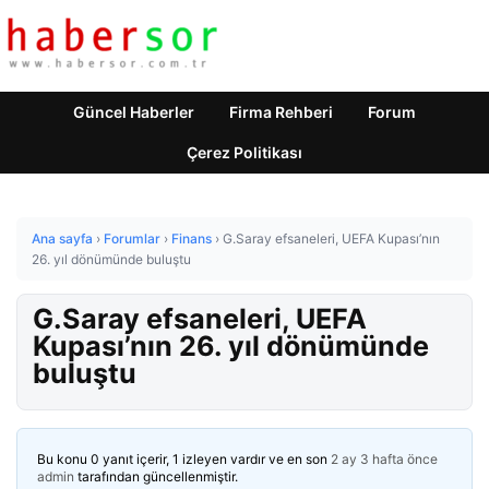
Güncel Haberler
Firma Rehberi
Forum
Çerez Politikası
Ana sayfa
›
Forumlar
›
Finans
›
G.Saray efsaneleri, UEFA Kupası’nın
26. yıl dönümünde buluştu
G.Saray efsaneleri, UEFA
Kupası’nın 26. yıl dönümünde
buluştu
Bu konu 0 yanıt içerir, 1 izleyen vardır ve en son
2 ay 3 hafta önce
admin
tarafından güncellenmiştir.