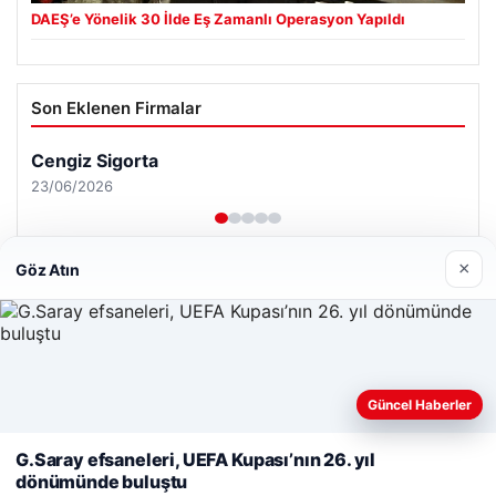
DAEŞ’e Yönelik 30 İlde Eş Zamanlı Operasyon Yapıldı
Son Eklenen Firmalar
Cengiz Sigorta
23/06/2026
×
Göz Atın
© 2026 Habersor – Yeni Haberler
Yeminli Tercüme Bürosu
|
Malta Dil Okulu
|
Web sitemizi nasıl kullandığınızı daha iyi anlayabilmek,
Güncel Haberler
lemagrup.com.tr
deneyiminizi kişiselleştirmek ve geliştirmek amacıyla çerezler
ahis
ahis
cio
rdhub
kullanıyoruz.
Çerez Politikamız
G.Saray efsaneleri, UEFA Kupası’nın 26. yıl
dönümünde buluştu
Reddet
Kabul Et